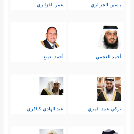
ياسين الجزائري
عمر القزابري
أحمد العجمي
أحمد نعينع
تركي عبيد المري
عبد الهادي كناكري