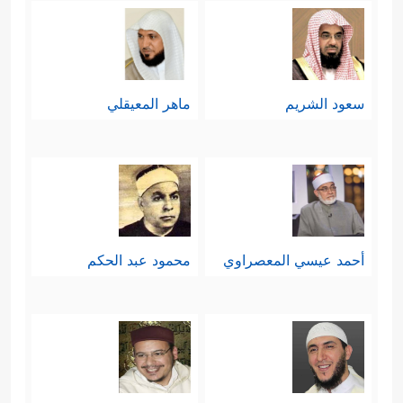
فَبِأَیِّ ءَالَاۤءِ رَبِّكَ تَتَمَارَىٰ
﴿٥٥﴾
هَـٰذَا نَذِیرࣱ مِّنَ ٱلنُّذُرِ
ٱلۡأُولَىٰۤ
﴿٥٦﴾
أَزِفَتِ ٱلۡـَٔازِفَةُ
﴿٥٧﴾
لَیۡسَ لَهَا مِن دُونِ
سعود الشريم
ماهر المعيقلي
ٱللَّهِ كَاشِفَةٌ﴾
.
سادسًا: ثم دعاهم في خِتام السورة إلى
النهوض من غفلتهم ولهوهم ولعبهم، مبيّنًا
لهم طريق خلاصهم ونجاتهم، وما فيه
أحمد عيسي المعصراوي
محمود عبد الحكم
﴿أَفَمِنۡ هَـٰذَا ٱلۡحَدِیثِ تَعۡجَبُونَ
خيرهم وعِزُّهم
﴿٥٩﴾
وَتَضۡحَكُونَ وَلَا تَبۡكُونَ
﴿٦٠﴾
وَأَنتُمۡ
سَـٰمِدُونَ
﴿٦١﴾
فَٱسۡجُدُواْ لِلَّهِ وَٱعۡبُدُواْ ۩﴾
.