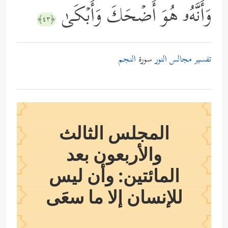
وَأَنَّهُۥ هُوَ أَضۡحَكَ وَأَبۡكَىٰ
﴿٤٣﴾
تفسير مجالس النور
سورة
النجم
المجلس الثالث
والأربعون بعد
المائتين: وأن ليس
للإنسان إلا ما سعَى