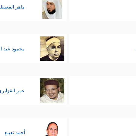
ماهر المعيقل
محمود عبد ا
عمر القزابري
أحمد نعينع