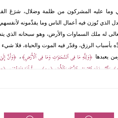
حي وما عليه المشركون من ظلمة وضلال، شرَعَ ال
ل الذي تُوزن فيه أعمال الناس وما يقدِّمونه لأنفسهم 
 الله تعالى له ملك السماوات والأرض، وهو سبحانه الذي
َّه بأسباب الرزق، وقدّر فيه الموت والحياة، فلا شيء إلَ
﴿وَلِلَّهِ مَا فِی ٱلسَّمَـٰوَ ٰ⁠تِ وَمَا فِی ٱلۡأَرۡضِ﴾
﴿وَأَنَّ إِلَىٰ
ومن يعبدها
،
وَأَنَّهُۥ خَلَقَ ٱلزَّوۡجَیۡنِ ٱلذَّكَرَ وَٱلۡأُنثَىٰ
﴿٤٥﴾
مِن نُّطۡفَةٍ إِذَا تُمۡنَىٰ
﴿٤٦﴾
عۡرَىٰ﴾
.
﴿لِیَجۡزِیَ ٱلَّذِینَ أَسَـٰۤــُٔواْ بِم
نٍ مجزيٌّ بعمله خيرًا كان أو شرًّا
ا وَأَكۡدَىٰۤ
﴿٣٤﴾
أَعِندَهُۥ عِلۡمُ ٱلۡغَیۡبِ فَهُوَ یَرَىٰۤ
﴿٣٥﴾
أَمۡ لَمۡ یُنَبَّأۡ