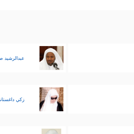
عبدالرشيد 
زكي داغستان