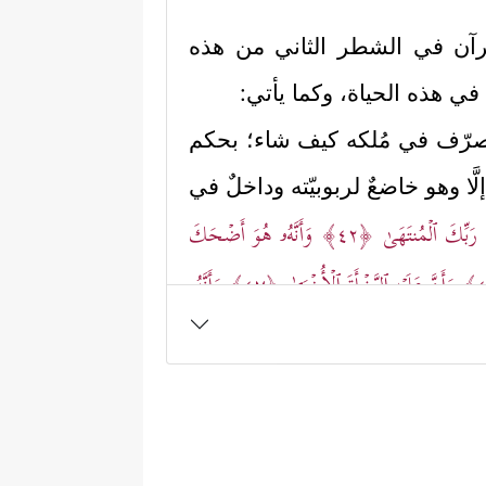
قرآن في الشطر الثاني من هذه
في هذه الحياة، وكما يأتي:
 يتصرّف في مُلكه كيف شاء؛ بحكم
ّا وهو خاضعٌ لربوبيّته وداخلٌ في
 رَبِّكَ ٱلۡمُنتَهَىٰ
﴿٤٢﴾
وَأَنَّهُۥ هُوَ أَضۡحَكَ
وَأَنَّ عَلَیۡهِ ٱلنَّشۡأَةَ ٱلۡأُخۡرَىٰ
﴿٤٧﴾
وَأَنَّهُۥ
َا عَمِلُواْ وَیَجۡزِیَ ٱلَّذِینَ أَحۡسَنُواْ بِٱلۡحُسۡنَى﴾
،
 بِمَا فِی صُحُفِ مُوسَىٰ
﴿٣٦﴾
وَإِبۡرَ ٰ⁠هِیمَ ٱلَّذِی