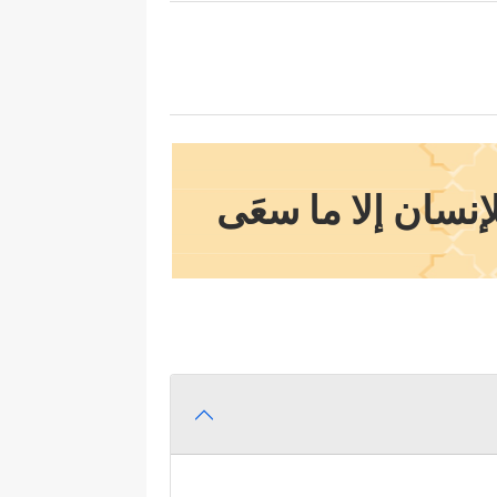
إنسان إلا ما سعَى