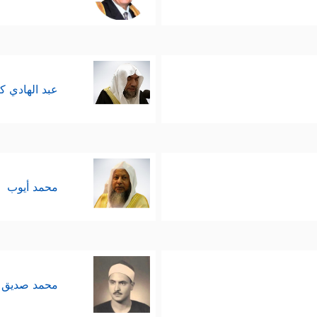
عبد الهادي ك
محمد أيوب
محمد صديق 