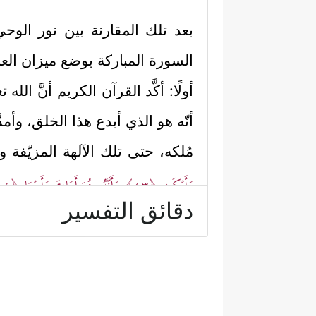
بعد تلك المقارنة بين نور الو
السورة المباركة بوضع ميزان العد
أولًا: أكَّد القرآن الكريم أنَّ
أنّه هو الذي أبدع هذا الخلق، وأمد
مُلكه، حتى تلك الآلهة المزيّفة 
وَأَبۡكَىٰ
﴿٤٣﴾
وَأَنَّهُۥ هُوَ أَمَاتَ وَأَحۡیَا
﴿٤٤﴾
دقائق التفسير
هُوَ أَغۡنَىٰ وَأَقۡنَىٰ
﴿٤٨﴾
وَأَنَّهُۥ هُوَ رَبُّ ٱلشِّ
ثانيًا: أكَّد القرآن أنَّ كلَّ إنسا
﴿أَفَرَءَیۡتَ ٱلَّذِی تَوَلَّىٰ
﴿٣٣﴾
وَأَعۡطَىٰ قَلِیلࣰ