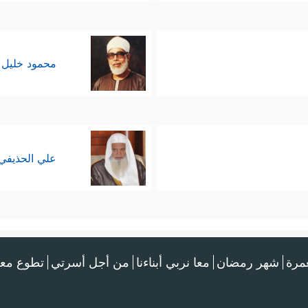
محمود خليل 
علي الحذيفي
عمرة
شهر رمضان
معا نربي أبناءنا
من أجل أسرتي
تطوع معن