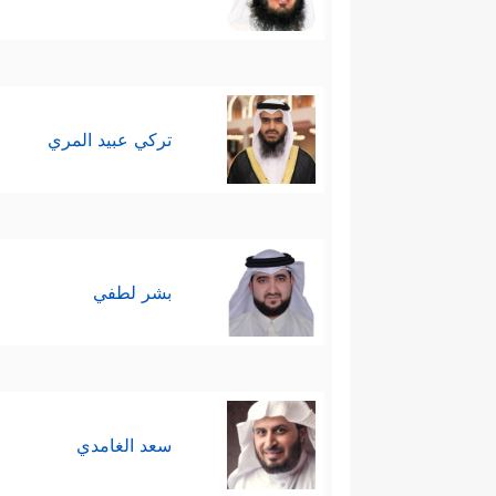
تركي عبيد المري
بشر لطفي
سعد الغامدي