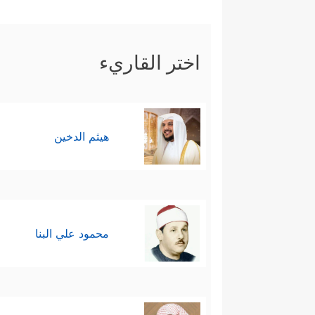
اختر القاريء
هيثم الدخين
محمود علي البنا