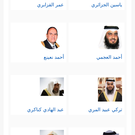
ياسين الجزائري
عمر القزابري
أحمد العجمي
أحمد نعينع
تركي عبيد المري
عبد الهادي كناكري