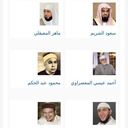
فَبِأَیِّ ءَالَاۤءِ رَبِّكَ تَتَمَارَىٰ
﴿٥٥﴾
هَـٰذَا نَذِیرࣱ مِّنَ ٱلنُّذُرِ
ٱلۡأُولَىٰۤ
﴿٥٦﴾
أَزِفَتِ ٱلۡـَٔازِفَةُ
﴿٥٧﴾
لَیۡسَ لَهَا مِن دُونِ
سعود الشريم
ماهر المعيقلي
ٱللَّهِ كَاشِفَةٌ﴾
.
سادسًا: ثم دعاهم في خِتام السورة إلى
النهوض من غفلتهم ولهوهم ولعبهم، مبيّنًا
لهم طريق خلاصهم ونجاتهم، وما فيه
أحمد عيسي المعصراوي
محمود عبد الحكم
﴿أَفَمِنۡ هَـٰذَا ٱلۡحَدِیثِ تَعۡجَبُونَ
خيرهم وعِزُّهم
﴿٥٩﴾
وَتَضۡحَكُونَ وَلَا تَبۡكُونَ
﴿٦٠﴾
وَأَنتُمۡ
سَـٰمِدُونَ
﴿٦١﴾
فَٱسۡجُدُواْ لِلَّهِ وَٱعۡبُدُواْ ۩﴾
.