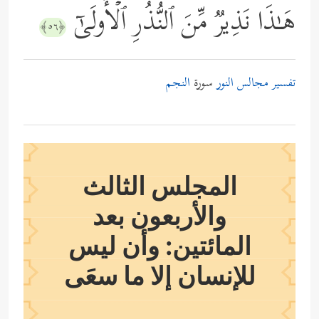
هَـٰذَا نَذِیرࣱ مِّنَ ٱلنُّذُرِ ٱلۡأُولَىٰۤ
﴿٥٦﴾
تفسير مجالس النور
سورة
النجم
المجلس الثالث
والأربعون بعد
المائتين: وأن ليس
للإنسان إلا ما سعَى