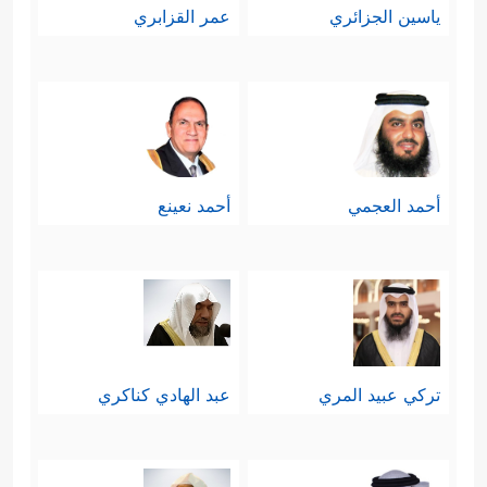
ياسين الجزائري
عمر القزابري
أحمد العجمي
أحمد نعينع
تركي عبيد المري
عبد الهادي كناكري