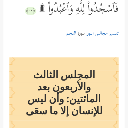
فَٱسۡجُدُواْ لِلَّهِ وَٱعۡبُدُواْ ۩
﴿٦٢﴾
تفسير مجالس النور
سورة
النجم
المجلس الثالث
والأربعون بعد
المائتين: وأن ليس
للإنسان إلا ما سعَى