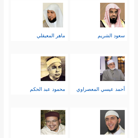
فَبِأَیِّ ءَالَاۤءِ رَبِّكَ تَتَمَارَىٰ
﴿٥٥﴾
هَـٰذَا نَذِیرࣱ مِّنَ ٱلنُّذُرِ
ٱلۡأُولَىٰۤ
﴿٥٦﴾
أَزِفَتِ ٱلۡـَٔازِفَةُ
﴿٥٧﴾
لَیۡسَ لَهَا مِن دُونِ
سعود الشريم
ماهر المعيقلي
ٱللَّهِ كَاشِفَةٌ﴾
.
سادسًا: ثم دعاهم في خِتام السورة إلى
النهوض من غفلتهم ولهوهم ولعبهم، مبيّنًا
لهم طريق خلاصهم ونجاتهم، وما فيه
أحمد عيسي المعصراوي
محمود عبد الحكم
﴿أَفَمِنۡ هَـٰذَا ٱلۡحَدِیثِ تَعۡجَبُونَ
خيرهم وعِزُّهم
﴿٥٩﴾
وَتَضۡحَكُونَ وَلَا تَبۡكُونَ
﴿٦٠﴾
وَأَنتُمۡ
سَـٰمِدُونَ
﴿٦١﴾
فَٱسۡجُدُواْ لِلَّهِ وَٱعۡبُدُواْ ۩﴾
.