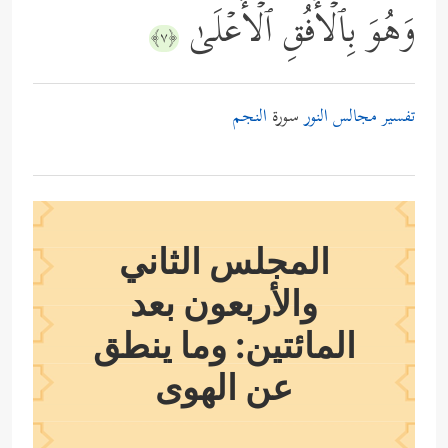
وَهُوَ بِٱلۡأُفُقِ ٱلۡأَعۡلَىٰ
﴿٧﴾
تفسير مجالس النور
سورة
النجم
المجلس الثاني
والأربعون بعد
المائتين: وما ينطق
عن الهوى