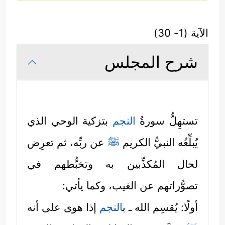
الآية (1- 30)
شرح المجلس
تستهِلُّ سورةُ
النجم
بتزكية الوحي الذي
يُبلِّغُه النبيُّ الكريم
ﷺ
عن ربِّه، ثم تعرِض
لحال المُكذِّبين به وتخبُّطهم في
تصوُّراتهم عن الغيب، وكما يأتي:
أولًا: يُقسِم الله ـ ب
النجم
إذا هوى على أنه