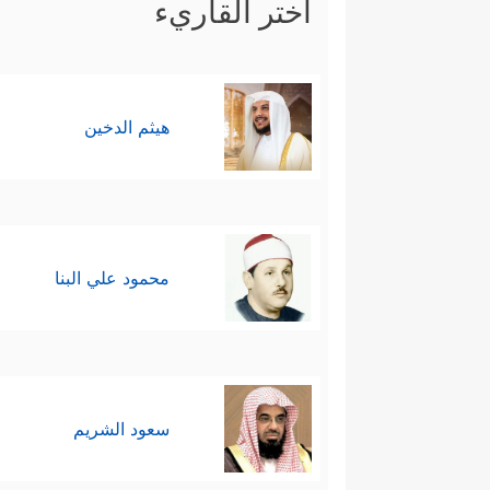
اختر القاريء
هيثم الدخين
محمود علي البنا
سعود الشريم