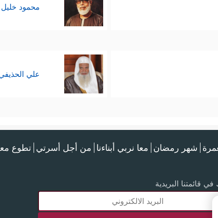
محمود خليل 
علي الحذيفي
عمرة
شهر رمضان
معا نربي أبناءنا
من أجل أسرتي
تطوع معن
في قائمتنا البريدية