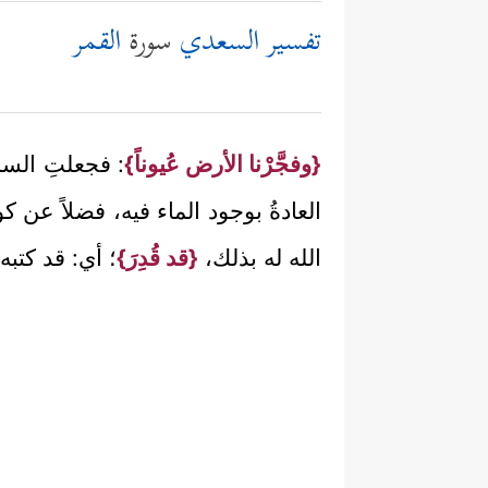
تفسير السعدي
سورة
القمر
{وفجَّرْنا الأرض عُيوناً}
: فجعلتِ السماء
العادةُ بوجود الماء فيه، فضلاً عن كونِه
الله له بذلك،
{قد قُدِرَ}
؛ أي: قد كتبه