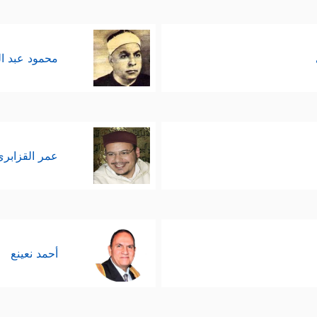
محمود عبد ا
عمر القزابري
أحمد نعينع