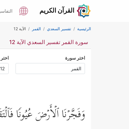
القرآن الكريم
التفاسي
الرئيسية
تفسير السعدي
القمر
الآية 12
سورة القمر تفسير السعدي الآية 12
اختر سورة
اختر 
وَفَجَّرۡنَا ٱلۡأَرۡضَ عُیُونࣰا فَٱلۡتَ