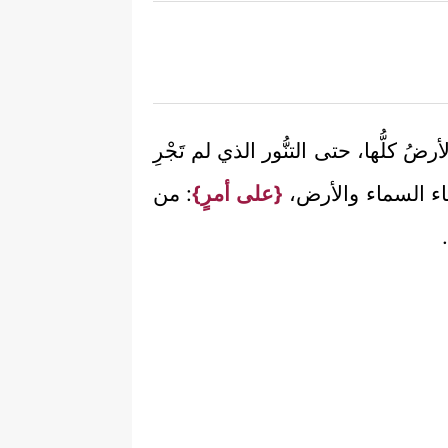
 كلُّها، حتى التنُّور الذي لم تَجْرِ
اء السماء والأرض،
{على أمرٍ}
: من