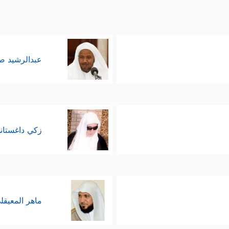
عبدالرشيد 
زكي داغستان
ماهر المعيقل