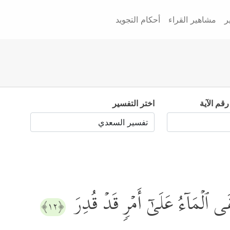
ر
مشاهير القراء
أحكام التجويد
رقم الآية
اختر التفسير
قَى ٱلۡمَاۤءُ عَلَىٰۤ أَمۡرࣲ قَدۡ قُدِرَ
﴿١٢﴾