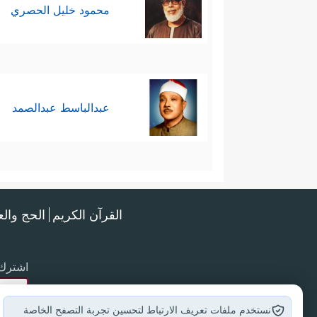
محمود خليل الحصري
عبدالباسط عبدالصمد
القرآن الكريم
الحج وال
اشترك 
نستخدم ملفات تعريف الارتباط لتحسين تجربة التصفح الخاصة