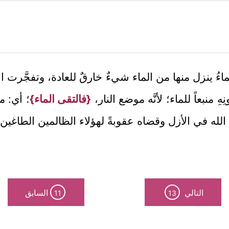
ُ ينزل منها من الماء شيءٌ خارقٌ للعادة، وتفجَّرت الأرضُ
ِ منبعاً للماء؛ لأنَّه موضع النار،
{فالتقى الماء}
؛ أي: م
 الله في الأزل وقضاه عقوبةً لهؤلاء الظالمين الطاغين.
التالي
السابق
11
13