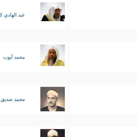
عبد الهادي ك
محمد أيوب
محمد صديق 