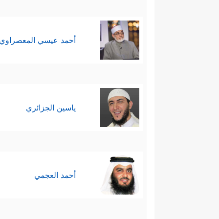
أحمد عيسي المعصراوي
ياسين الجزائري
أحمد العجمي