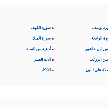
رة يوسف
سورة الكهف
ة الواقعة
سورة الملك
ير ابن عاشور
أدعية من السنة
نن الرواتب
آيات الصبر
لاة على النبي
الأذكار