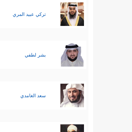
تركي عبيد المري
بشر لطفي
سعد الغامدي