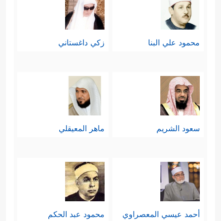
محمود علي البنا
زكي داغستاني
سعود الشريم
ماهر المعيقلي
أحمد عيسي المعصراوي
محمود عبد الحكم