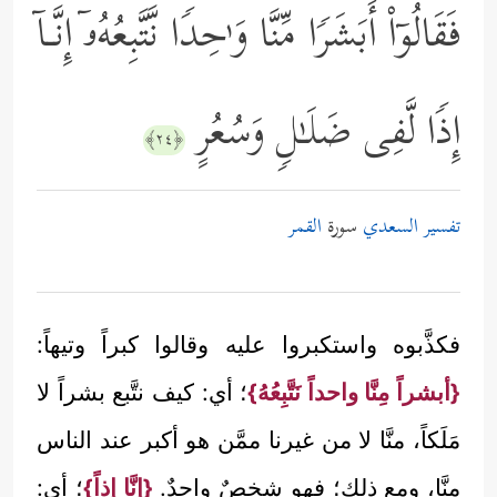
فَقَالُوۤاْ أَبَشَرࣰا مِّنَّا وَ ٰ⁠حِدࣰا نَّتَّبِعُهُۥۤ إِنَّـاۤ
إِذࣰا لَّفِی ضَلَـٰلࣲ وَسُعُرٍ
﴿٢٤﴾
تفسير السعدي
سورة
القمر
فكذَّبوه واستكبروا عليه وقالوا كبراً وتيهاً:
{أبشراً مِنَّا واحداً نَتَّبِعُهُ}
؛ أي: كيف نتَّبع بشراً لا
مَلَكاً، منَّا لا من غيرنا ممَّن هو أكبر عند الناس
منَّا، ومع ذلك؛ فهو شخصٌ واحدٌ.
{إنَّا إذاً}
؛ أي: