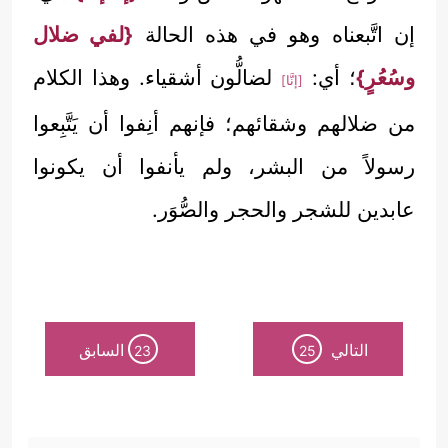
إن اتَّبعناه وهو في هذه الحالة
{لفي ضلال
وسُعُرٍ}
؛ أي:
لضالُّون أشقياء. وهذا الكلام
[إنَّا]
من ضلالهم وشقائهم؛ فإنهم أنِفوا أن يَتَّبِعوا
رسولاً من البشر، ولم يأنفوا أن يكونوا
عابدين للشجر والحجر والصُّوَر.
التالي
السابق
23
25