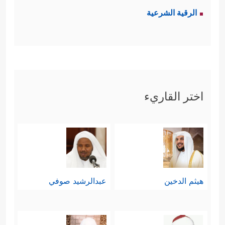
الرقية الشرعية
اختر القاريء
هيثم الدخين
عبدالرشيد صوفي