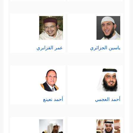
ياسين الجزائري
عمر القزابري
أحمد العجمي
أحمد نعينع