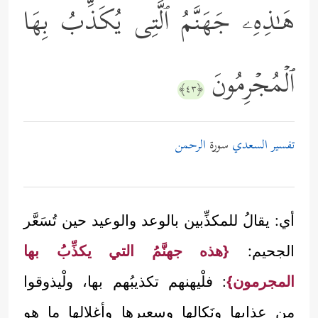
هَـٰذِهِۦ جَهَنَّمُ ٱلَّتِی یُكَذِّبُ بِهَا
ٱلۡمُجۡرِمُونَ
﴿٤٣﴾
تفسير السعدي
سورة
الرحمن
أي: يقالُ للمكذِّبين بالوعد والوعيد حين تُسَعَّر
الجحيم:
{هذه جهنَّمُ التي يكذِّبُ بها
المجرمون}
: فلْيهنهم تكذيبُهم بها، ولْيذوقوا
من عذابها ونَكالها وسعيرها وأغلالها ما هو