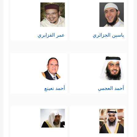
ياسين الجزائري
عمر القزابري
أحمد العجمي
أحمد نعينع