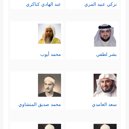
تركي عبيد المري
عبد الهادي كناكري
بشر لطفي
محمد أيوب
سعد الغامدي
محمد صديق المنشاوي