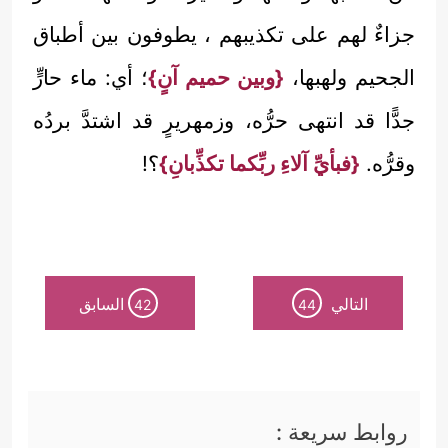
جزاءٌ لهم على تكذيبهم ، يطوفون بين أطباق
الجحيم ولهبها،
{وبين حميم آنٍ}
؛ أي: ماء حارٍّ
جدًّا قد انتهى حرُّه، وزمهريرٍ قد اشتدَّ بردُه
وقرُّه.
{فبأيِّ آلاءِ ربِّكما تكذِّبانِ}
؟!
التالي
السابق
42
44
روابط سريعة :