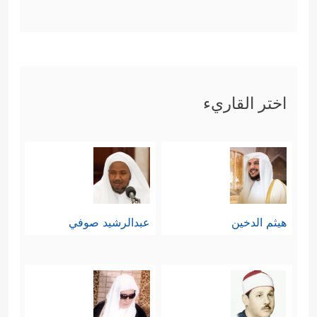
اختر القاريء
هيثم الدخين
عبدالرشيد صوفي