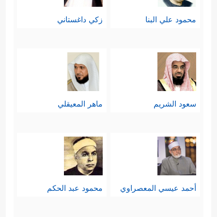
محمود علي البنا
زكي داغستاني
سعود الشريم
ماهر المعيقلي
أحمد عيسي المعصراوي
محمود عبد الحكم