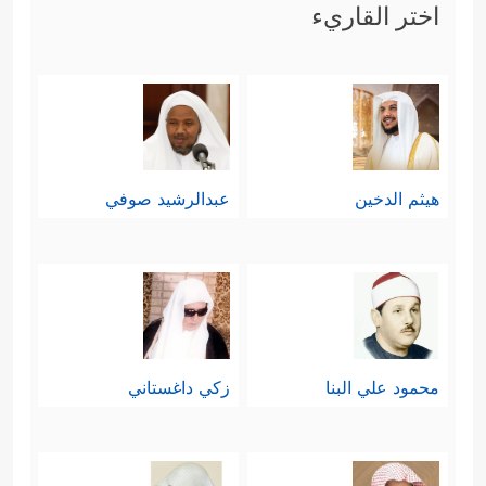
اختر القاريء
هيثم الدخين
عبدالرشيد صوفي
محمود علي البنا
زكي داغستاني