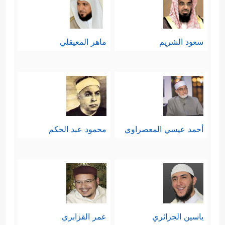
سعود الشريم
ماهر المعيقلي
أحمد عيسي المعصراوي
محمود عبد الحكم
ياسين الجزائري
عمر القزابري