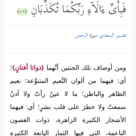
فَبِأَیِّ ءَالَاۤءِ رَبِّكُمَا تُكَذِّبَانِ
﴿٤٩﴾
تفسير السعدي
سورة
الرحمن
ومن أوصاف تلك الجنتين أنَّهما
{ذواتا أفنانٍ}
؛
أي: فيهما من ألوان النَّعيم المتنوِّعة؛ نعيم
الظاهر والباطن؛ ما لا عينٌ رأتْ ولا أذنٌ
سمعتْ ولا خطرَ على قلب بشرٍ؛ أي: فيهما
الأشجار الكثيرة الزاهرة، ذوات الغصون
الناعمة، التي فيها الثمار اليانعة الكثيرة