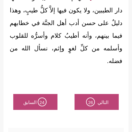
دار الطيبين، ولا يكون فيها إلاَّ كلُّ طيبٍ، وهذا
دليلٌ على حسن أدب أهل الجنَّة في خطابهم
فيما بينهم، وأنه أطيبُ كلام وأسرُّه للقلوب
وأسلمه من كلِّ لغوٍ وإثم، نسأل الله من
فضله.
التالي
السابق
24
26