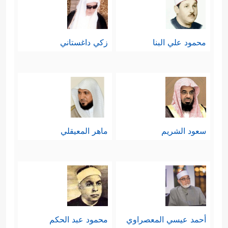
محمود علي البنا
زكي داغستاني
سعود الشريم
ماهر المعيقلي
أحمد عيسي المعصراوي
محمود عبد الحكم