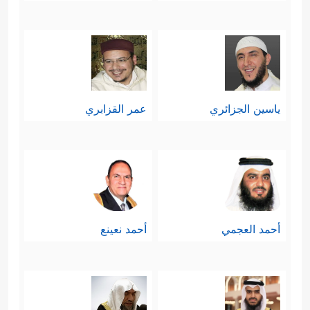
ياسين الجزائري
عمر القزابري
أحمد العجمي
أحمد نعينع