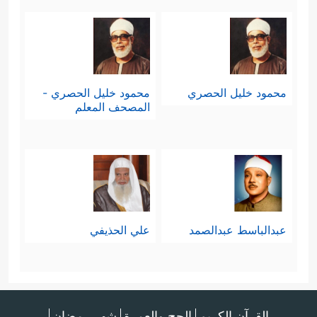
محمود خليل الحصري
محمود خليل الحصري -
المصحف المعلم
عبدالباسط عبدالصمد
علي الحذيفي
القرآن الكريم
الحج والعمرة
شهر رمضان