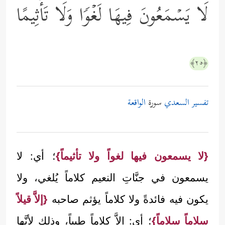
لَا یَسۡمَعُونَ فِیهَا لَغۡوࣰا وَلَا تَأۡثِیمًا
﴿٢٥﴾
تفسير السعدي
سورة
الواقعة
{لا يسمعون فيها لغواً ولا تأثيماً}
؛ أي: لا
يسمعون في جنَّاتِ النعيم كلاماً يُلغي، ولا
يكون فيه فائدةً ولا كلاماً يؤثم صاحبه
{إلاَّ قيلاً
سلاماً سلاماً}
؛ أي: إلاَّ كلاماً طيباً، وذلك لأنَّها