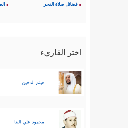
فضائل صلاة الفجر
الص
اختر القاريء
هيثم الدخين
محمود علي البنا