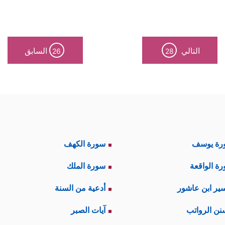
التالي
السابق
26
28
رة يوسف
سورة الكهف
ة الواقعة
سورة الملك
ير ابن عاشور
أدعية من السنة
نن الرواتب
آيات الصبر