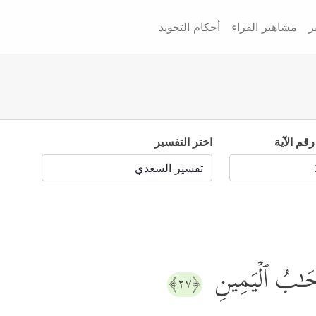
ر
مشاهير القراء
أحكام التجويد
رقم الآية
اختر التفسير
حَـٰبُ ٱلۡیَمِینِ
﴿٢٧﴾