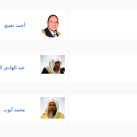
أحمد نعينع
عبد الهادي ك
محمد أيوب