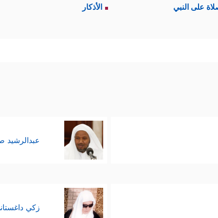
لاة على النبي
الأذكار
عبدالرشيد 
زكي داغستان