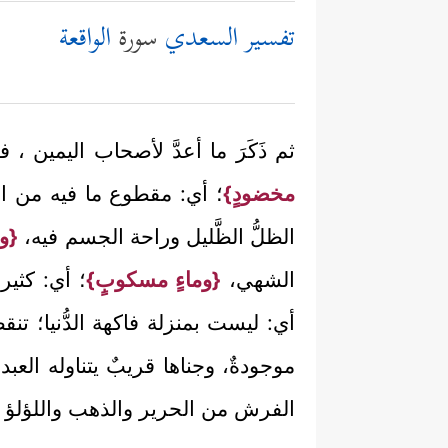
تفسير السعدي
سورة
الواقعة
ثم ذَكَرَ ما أعدَّ لأصحاب اليمين ، 
مخضودٍ}
؛ أي: مقطوع ما فيه من الش
الظلُّ الظَّليل وراحة الجسم فيه،
{وط
الشهي،
{وماءٍ مسكوبٍ}
؛ أي: كثير 
أي: ليست بمنزلة فاكهة الدُّنيا؛ ت
موجودةٌ، وجناها قريبٌ يتناوله العب
الفرش من الحرير والذهب واللؤلؤ وما ل