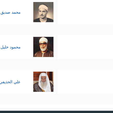
محمد صديق 
محمود خليل 
علي الحذيفي