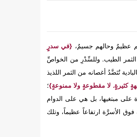
هم عظيمٌ وحالهم جسيمٌ،
{في سدرٍ
مر الطيب. وللسِّدْرِ من الخواصِّ
ادية تُنَضَّدُ أغصانه من الثمر اللذيذ
ةٍ كثيرةٍ. لا مقطوعةٍ ولا ممنوعةٍ}
؛
رة على مبتغيها، بل هي على الدوام
وق الأسرَّة ارتفاعاً عظيماً، وتلك