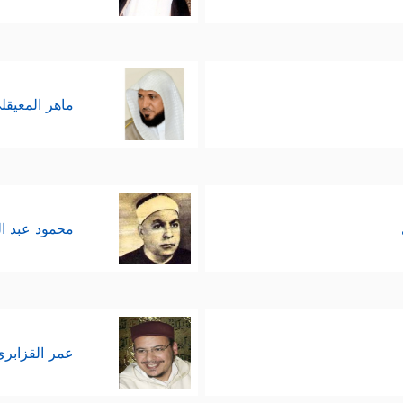
ماهر المعيقل
محمود عبد ا
عمر القزابري