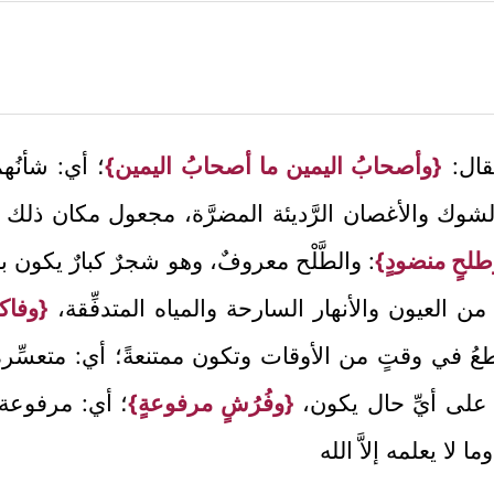
فقال:
{وأصحابُ اليمين ما أصحابُ اليمين}
؛ أي: شأنُ
وك والأغصان الرَّديئة المضرَّة، مجعول مكان ذلك الث
لحٍ منضودٍ}
: والطَّلْح معروفٌ، وهو شجرٌ كبارٌ يكون بالب
من العيون والأنهار السارحة والمياه المتدفِّقة،
{وفاكه
نقطعُ في وقتٍ من الأوقات وتكون ممتنعةً؛ أي: متعسِّ
د على أيِّ حال يكون،
{وفُرُشٍ مرفوعةٍ}
؛ أي: مرفوعة ف
ا يعلمه إلاَّ الله