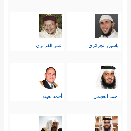
ياسين الجزائري
عمر القزابري
أحمد العجمي
أحمد نعينع