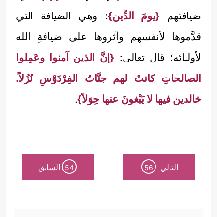
ضيافتهم
{يومَ الدِّين}
: وهي الضيافة التي
قدَّموها لأنفسهم وآثروها على ضيافةِ الله
لأوليائه؛ قال تعالى:
{إنَّ الذين آمنوا وعَمِلوا
الصالحاتِ كانتْ لهم جنَّاتُ الفِرْدَوْسِ نُزُلاً.
خالدين فيها لا يَبْغونَ عنها حِوَلاً}
.
التالي
السابق
54
56