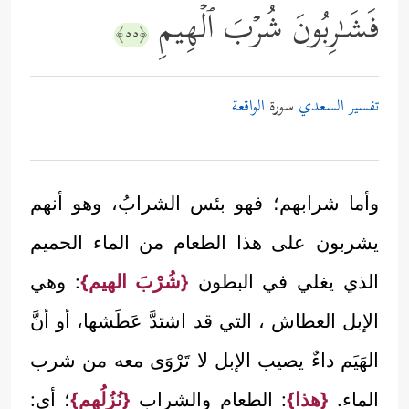
فَشَـٰرِبُونَ شُرۡبَ ٱلۡهِیمِ
﴿٥٥﴾
تفسير السعدي
سورة
الواقعة
وأما شرابهم؛ فهو بئس الشرابُ، وهو أنهم
يشربون على هذا الطعام من الماء الحميم
الذي يغلي في البطون
{شُرْبَ الهيم}
: وهي
الإبل العطاش ، التي قد اشتدَّ عَطَشها، أو أنَّ
الهَيَم داءٌ يصيب الإبل لا تَرْوَى معه من شرب
الماء.
{هذا}
: الطعام والشراب
{نُزُلُهم}
؛ أي: