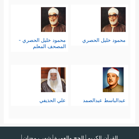
محمود خليل الحصري
محمود خليل الحصري -
المصحف المعلم
عبدالباسط عبدالصمد
علي الحذيفي
القرآن الكريم
الحج والعمرة
شهر رمضان