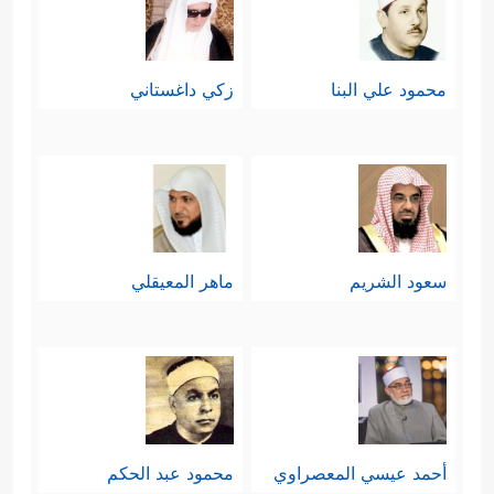
محمود علي البنا
زكي داغستاني
سعود الشريم
ماهر المعيقلي
أحمد عيسي المعصراوي
محمود عبد الحكم