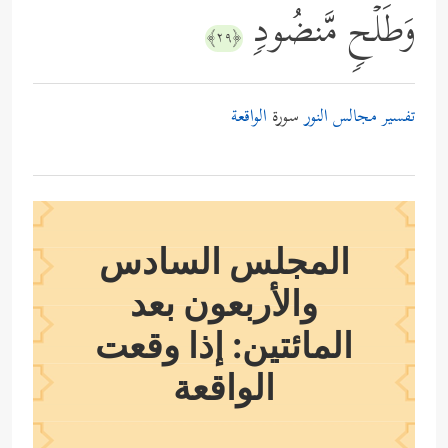
وَطَلۡحࣲ مَّنضُودࣲ
﴿٢٩﴾
تفسير مجالس النور
سورة
الواقعة
المجلس السادس
والأربعون بعد
المائتين: إذا وقعت
الواقعة