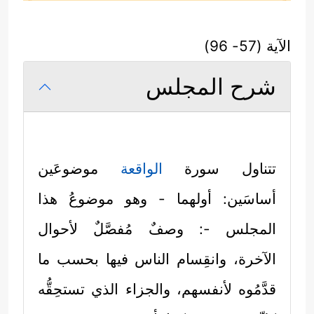
الآية (57- 96)
شرح المجلس
تتناول سورة
الواقعة
موضوعَين
أساسَين: أولهما - وهو موضوعُ هذا
المجلس -: وصفٌ مُفصَّلٌ لأحوال
الآخرة، وانقِسام الناس فيها بحسب ما
قدَّمُوه لأنفسهم، والجزاء الذي تستحِقُّه