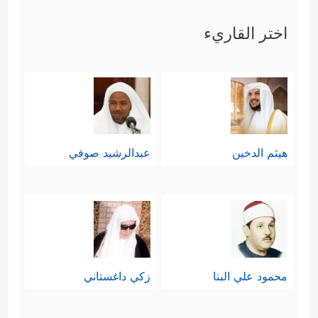
﴿٢٩﴾
وَظِلࣲّ مَّمۡدُودࣲ
﴿٣٠﴾
وَمَاۤءࣲ مَّسۡكُوبࣲ
اختر القاريء
﴿٣١﴾
وَفَـٰكِهَةࣲ كَثِیرَةࣲ
﴿٣٢﴾
لَّا مَقۡطُوعَةࣲ وَلَا
مَمۡنُوعَةࣲ
﴿٣٣﴾
وَفُرُشࣲ مَّرۡفُوعَةٍ
﴿٣٤﴾
إِنَّـاۤ أَنشَأۡنَـٰهُنَّ
إِنشَاۤءࣰ
﴿٣٥﴾
فَجَعَلۡنَـٰهُنَّ أَبۡكَارًا
﴿٣٦﴾
عُرُبًا أَتۡرَابࣰا
هيثم الدخين
عبدالرشيد صوفي
﴿٣٧﴾
لِّأَصۡحَـٰبِ ٱلۡیَمِینِ
﴿٣٨﴾
ثُلَّةࣱ مِّنَ ٱلۡأَوَّلِینَ
﴿٣٩﴾
وَثُلَّةࣱ مِّنَ ٱلۡـَٔاخِرِینَ
﴿٤٠﴾
﴾
.
﴿وَأَصۡحَـٰبُ
خامسًا: ثم ثلَّثَ بالفئة الثالثة
ٱلشِّمَالِ مَاۤ أَصۡحَـٰبُ ٱلشِّمَالِ
﴿٤١﴾
فِی سَمُومࣲ
محمود علي البنا
زكي داغستاني
وَحَمِیمࣲ
﴿٤٢﴾
وَظِلࣲّ مِّن یَحۡمُومࣲ
﴿٤٣﴾
لَّا بَارِدࣲ وَلَا