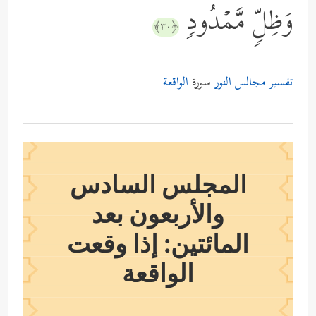
وَظِلࣲّ مَّمۡدُودࣲ
﴿٣٠﴾
تفسير مجالس النور
سورة
الواقعة
المجلس السادس
والأربعون بعد
المائتين: إذا وقعت
الواقعة