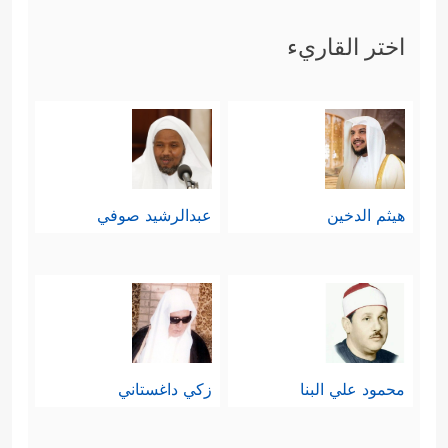
﴿٢٩﴾
وَظِلࣲّ مَّمۡدُودࣲ
﴿٣٠﴾
وَمَاۤءࣲ مَّسۡكُوبࣲ
اختر القاريء
﴿٣١﴾
وَفَـٰكِهَةࣲ كَثِیرَةࣲ
﴿٣٢﴾
لَّا مَقۡطُوعَةࣲ وَلَا
مَمۡنُوعَةࣲ
﴿٣٣﴾
وَفُرُشࣲ مَّرۡفُوعَةٍ
﴿٣٤﴾
إِنَّـاۤ أَنشَأۡنَـٰهُنَّ
إِنشَاۤءࣰ
﴿٣٥﴾
فَجَعَلۡنَـٰهُنَّ أَبۡكَارًا
﴿٣٦﴾
عُرُبًا أَتۡرَابࣰا
هيثم الدخين
عبدالرشيد صوفي
﴿٣٧﴾
لِّأَصۡحَـٰبِ ٱلۡیَمِینِ
﴿٣٨﴾
ثُلَّةࣱ مِّنَ ٱلۡأَوَّلِینَ
﴿٣٩﴾
وَثُلَّةࣱ مِّنَ ٱلۡـَٔاخِرِینَ
﴿٤٠﴾
﴾
.
﴿وَأَصۡحَـٰبُ
خامسًا: ثم ثلَّثَ بالفئة الثالثة
ٱلشِّمَالِ مَاۤ أَصۡحَـٰبُ ٱلشِّمَالِ
﴿٤١﴾
فِی سَمُومࣲ
محمود علي البنا
زكي داغستاني
وَحَمِیمࣲ
﴿٤٢﴾
وَظِلࣲّ مِّن یَحۡمُومࣲ
﴿٤٣﴾
لَّا بَارِدࣲ وَلَا