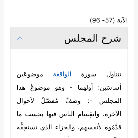
الآية (57- 96)
شرح المجلس
تتناول سورة
الواقعة
موضوعَين
أساسَين: أولهما - وهو موضوعُ هذا
المجلس -: وصفٌ مُفصَّلٌ لأحوال
الآخرة، وانقِسام الناس فيها بحسب ما
قدَّمُوه لأنفسهم، والجزاء الذي تستحِقُّه