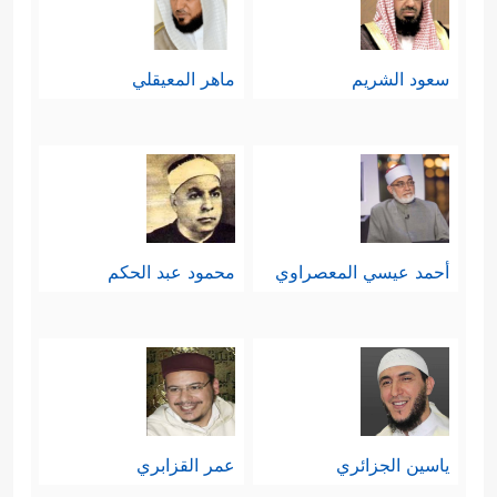
سعود الشريم
ماهر المعيقلي
أحمد عيسي المعصراوي
محمود عبد الحكم
ياسين الجزائري
عمر القزابري