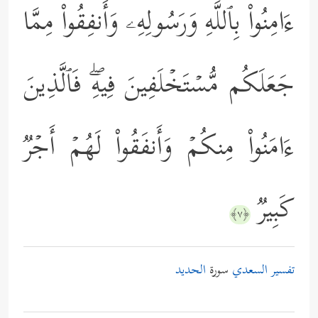
ءَامِنُواْ بِٱللَّهِ وَرَسُولِهِۦ وَأَنفِقُواْ مِمَّا
جَعَلَكُم مُّسۡتَخۡلَفِینَ فِیهِۖ فَٱلَّذِینَ
ءَامَنُواْ مِنكُمۡ وَأَنفَقُواْ لَهُمۡ أَجۡرࣱ
كَبِیرࣱ
﴿٧﴾
تفسير السعدي
سورة
الحديد