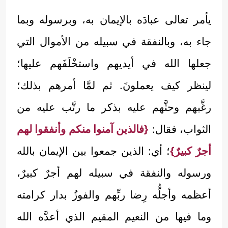
يأمر تعالى عبادَه بالإيمان به، وبرسوله وبما
جاء به، وبالنفقة في سبيله من الأموال التي
جعلها الله في أيديهم واستخْلَفَهم عليها؛
لينظر كيف يعملونَ. ثم لمَّا أمرهم بذلك؛
رغَّبهم وحثَّهم عليه بذكر ما رتَّب عليه من
الثواب، فقال:
{فالذين آمنوا منكم وأنفقوا لهم
أجرٌ كبيرٌ}
؛ أي: الذين جمعوا بين الإيمان بالله
ورسوله والنفقة في سبيله لهم أجرٌ كبيرٌ،
أعظمه وأجلُّه رِضا ربِّهم والفوزُ بدار كرامته
وما فيها من النعيم المقيم الذي أعدَّه الله