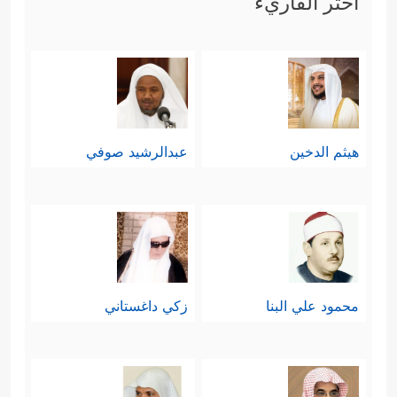
اختر القاريء
هيثم الدخين
عبدالرشيد صوفي
محمود علي البنا
زكي داغستاني