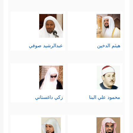
هيثم الدخين
عبدالرشيد صوفي
محمود علي البنا
زكي داغستاني