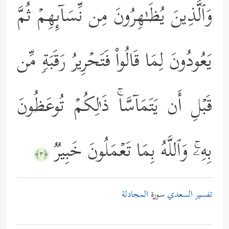
وَٱلَّذِینَ یُظَـٰهِرُونَ مِن نِّسَاۤىِٕهِمۡ ثُمَّ
یَعُودُونَ لِمَا قَالُواْ فَتَحۡرِیرُ رَقَبَةࣲ مِّن
قَبۡلِ أَن یَتَمَاۤسَّاۚ ذَ ٰ⁠لِكُمۡ تُوعَظُونَ
بِهِۦۚ وَٱللَّهُ بِمَا تَعۡمَلُونَ خَبِیرࣱ
﴿٣﴾
تفسير السعدي
سورة
المجادلة