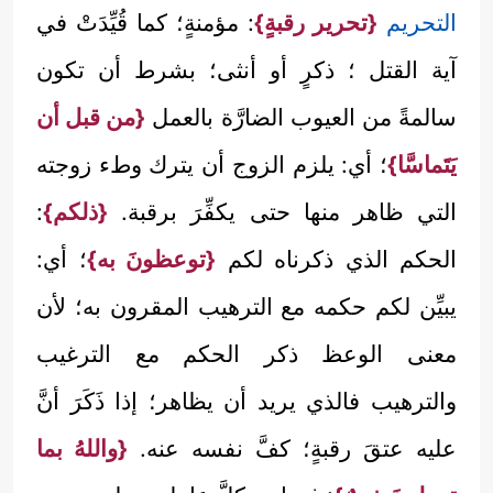
التحريم
{تحرير رقبةٍ}
: مؤمنةٍ؛ كما قُيِّدَتْ في
آية القتل ؛ ذكرٍ أو أنثى؛ بشرط أن تكون
سالمةً من العيوب الضارَّة بالعمل
{من قبل أن
يَتَماسَّا}
؛ أي: يلزم الزوج أن يترك وطء زوجته
التي ظاهر منها حتى يكفِّرَ برقبة.
{ذلكم}
:
الحكم الذي ذكرناه لكم
{توعظونَ به}
؛ أي:
يبيِّن لكم حكمه مع الترهيب المقرون به؛ لأن
معنى الوعظ ذكر الحكم مع الترغيب
والترهيب فالذي يريد أن يظاهر؛ إذا ذَكَرَ أنَّ
عليه عتقَ رقبةٍ؛ كفَّ نفسه عنه.
{واللهُ بما