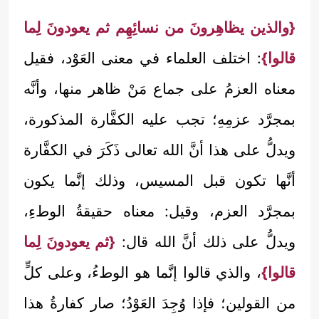
{والذين يظاهِرونَ من نسائِهِم ثم يعودونَ لِما
قالوا}
: اختلف العلماء في معنى العَوْد، فقيل
معناه العزمُ على جماع مَنْ ظاهر منها، وأنَّه
بمجرَّد عزمِهِ؛ تجب عليه الكفَّارة المذكورة،
ويدلُّ على هذا أنَّ الله تعالى ذَكَرَ في الكفَّارة
أنَّها تكون قبل المسيس، وذلك إنَّما يكون
بمجرَّد العزم، وقيل: معناه حقيقةُ الوطءِ،
ويدلُّ على ذلك أنَّ الله قال:
{ثم يعودونَ لِما
قالوا}
، والذي قالوا إنَّما هو الوطءُ، وعلى كلٍّ
من القولين؛ فإذا وُجِدَ العَوْدُ؛ صار كفارةُ هذا