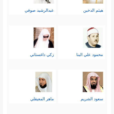
هيثم الدخين
عبدالرشيد صوفي
محمود علي البنا
زكي داغستاني
سعود الشريم
ماهر المعيقلي