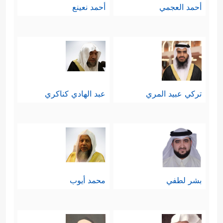
أحمد العجمي
أحمد نعينع
تركي عبيد المري
عبد الهادي كناكري
بشر لطفي
محمد أيوب