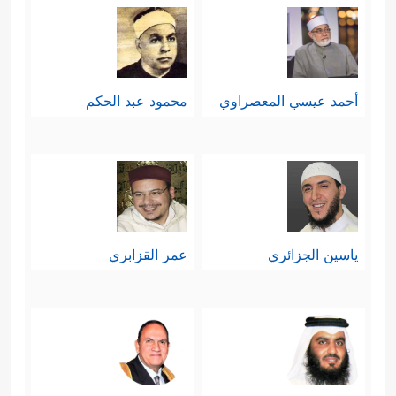
أحمد عيسي المعصراوي
محمود عبد الحكم
ياسين الجزائري
عمر القزابري