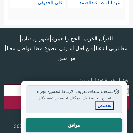
عبدالباسط عبدالصمد
علي الحذيفي
القرآن الكريم
الحج والعمرة
شهر رمضان
معا نربي أبناءنا
من أجل أسرتي
تطوع معنا
تواصل معنا
من نحن
اشترك في قائمتنا البريدية
نستخدم ملفات تعريف الارتباط لتحسين تجربة
التصفح الخاصة بك. يمكنك تخصيص تفضيلاتك.
تخصيص
موافق
جميع الحقوق محفوظة لموقع إسلام أون لاين © 2025