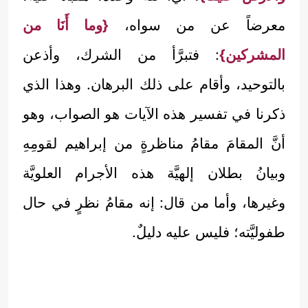
معرضاً عن من سواه،
{وما أَنَا من
المشركين}
: فتبرَّأ من الشرك، وأذعن
بالتوحيد، وأقام على ذلك البرهان. وهذا الذي
ذكرنا في تفسير هذه الآيات هو الصواب، وهو
أنَّ المقامَ مقامُ مناظرةٍ من إبراهيم لقومِهِ
وبيانُ بطلان إلهيَّة هذه الأجرام العلويَّة
وغيرها، وأما من قال: إنه مقامُ نظرٍ في حال
طفوليَّته؛ فليس عليه دليلٌ.