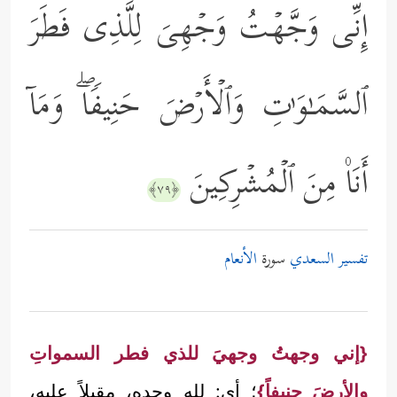
إِنِّی وَجَّهۡتُ وَجۡهِیَ لِلَّذِی فَطَرَ
ٱلسَّمَـٰوَ ٰ⁠تِ وَٱلۡأَرۡضَ حَنِیفࣰاۖ وَمَاۤ
أَنَا۠ مِنَ ٱلۡمُشۡرِكِینَ
﴿٧٩﴾
تفسير السعدي
سورة
الأنعام
{إني وجهتُ وجهيَ للذي فطر السمواتِ
والأرضَ حنيفاً}
؛ أي: لله وحده، مقبلاً عليه،