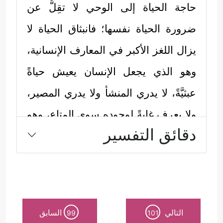
حاجة الحياة إلى الوحي لا تقِلُّ عن
ضرورة الحياة نفسها؛ فانبثاق الحياة لا
يزال اللغز الأكبر في المعارف الإنسانية،
وهو الذي يجعل الإنسان يعيش حياةً
عبثيَّةً، لا يدري المنشأ ولا يدري المصير،
ولا يعرف غايةً لوجوده سوى المتاع، وهو
دقائق التفسير
هنا يغالط نفسه، فقدرته على المتاع لا
تتجاوز سوى مرحلة عمريَّة وسطيَّة،
قبلها طفولة يعيش فيها عالَةً على أبَوَيه،
وحين يكبر تعتَرِيه الأمراض وآثار
التالي
السابق
99
101
الشيخوخة حتى يعودَ كما بدأ بحاجةٍ إلى