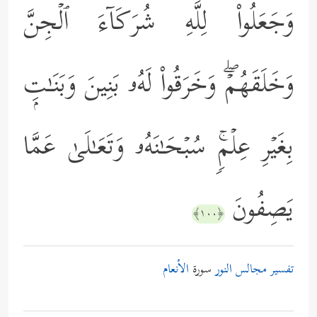
وَجَعَلُواْ لِلَّهِ شُرَكَاۤءَ ٱلۡجِنَّ
وَخَلَقَهُمۡۖ وَخَرَقُواْ لَهُۥ بَنِینَ وَبَنَـٰتِۭ
بِغَیۡرِ عِلۡمࣲۚ سُبۡحَـٰنَهُۥ وَتَعَـٰلَىٰ عَمَّا
یَصِفُونَ
﴿١٠٠﴾
تفسير مجالس النور
سورة
الأنعام