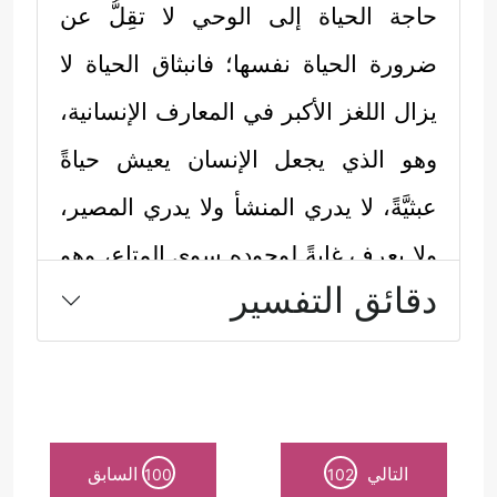
حاجة الحياة إلى الوحي لا تقِلُّ عن
ضرورة الحياة نفسها؛ فانبثاق الحياة لا
يزال اللغز الأكبر في المعارف الإنسانية،
وهو الذي يجعل الإنسان يعيش حياةً
عبثيَّةً، لا يدري المنشأ ولا يدري المصير،
ولا يعرف غايةً لوجوده سوى المتاع، وهو
دقائق التفسير
هنا يغالط نفسه، فقدرته على المتاع لا
تتجاوز سوى مرحلة عمريَّة وسطيَّة،
قبلها طفولة يعيش فيها عالَةً على أبَوَيه،
وحين يكبر تعتَرِيه الأمراض وآثار
التالي
السابق
100
102
الشيخوخة حتى يعودَ كما بدأ بحاجةٍ إلى