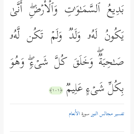
بَدِیعُ ٱلسَّمَـٰوَ ٰ⁠تِ وَٱلۡأَرۡضِۖ أَنَّىٰ
یَكُونُ لَهُۥ وَلَدࣱ وَلَمۡ تَكُن لَّهُۥ
صَـٰحِبَةࣱۖ وَخَلَقَ كُلَّ شَیۡءࣲۖ وَهُوَ
بِكُلِّ شَیۡءٍ عَلِیمࣱ
﴿١٠١﴾
تفسير مجالس النور
سورة
الأنعام