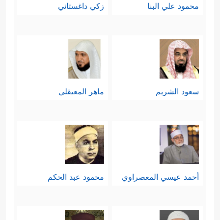
محمود علي البنا
زكي داغستاني
سعود الشريم
ماهر المعيقلي
أحمد عيسي المعصراوي
محمود عبد الحكم