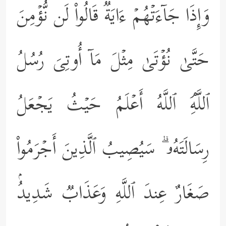
وَإِذَا جَاۤءَتۡهُمۡ ءَایَةࣱ قَالُواْ لَن نُّؤۡمِنَ
حَتَّىٰ نُؤۡتَىٰ مِثۡلَ مَاۤ أُوتِیَ رُسُلُ
ٱللَّهِۘ ٱللَّهُ أَعۡلَمُ حَیۡثُ یَجۡعَلُ
رِسَالَتَهُۥ ۗ سَیُصِیبُ ٱلَّذِینَ أَجۡرَمُواْ
صَغَارٌ عِندَ ٱللَّهِ وَعَذَابࣱ شَدِیدُۢ