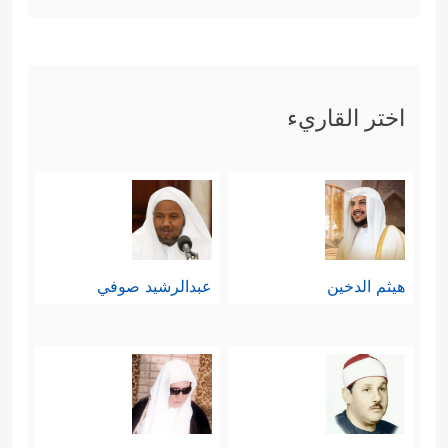
اختر القاريء
هيثم الدخين
عبدالرشيد صوفي