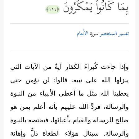
بِمَا كَانُواْ یَمۡكُرُونَ
﴿١٢٤﴾
تفسير المختصر
سورة
الأنعام
وإذا جاءت كُبراءَ الكفار آيةٌ من الآيات التي
ينزلها الله على نبيه، قالوا: لن نؤمن حتى
يعطينا الله مثل ما أعطى الأنبياء من النبوة
والرسالة، فردَّ الله عليهم بأنه أعلم بمن هو
صالح للرسالة والقيام بأعبائها، فيختصه بالنبوة
والرسالة. سينال هؤلاء الطغاة ذلٌّ وإهانة