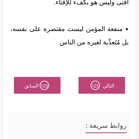
أفتى وليس هو بكفء للإفتاء.
• منفعة المؤمن ليست مقتصرة على نفسه،
بل مُتَعدِّية لغيره من الناس
التالي
السابق
123
125
روابط سريعة :