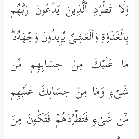
وَلَا تَطۡرُدِ ٱلَّذِینَ یَدۡعُونَ رَبَّهُم
بِٱلۡغَدَوٰةِ وَٱلۡعَشِیِّ یُرِیدُونَ وَجۡهَهُۥ ۖ
مَا عَلَیۡكَ مِنۡ حِسَابِهِم مِّن
شَیۡءࣲ وَمَا مِنۡ حِسَابِكَ عَلَیۡهِم
مِّن شَیۡءࣲ فَتَطۡرُدَهُمۡ فَتَكُونَ مِنَ