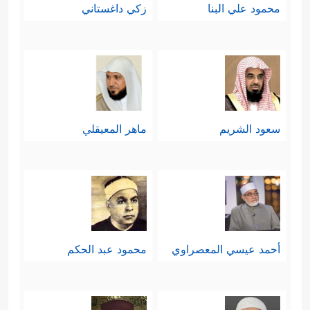
محمود علي البنا
زكي داغستاني
سعود الشريم
ماهر المعيقلي
أحمد عيسي المعصراوي
محمود عبد الحكم