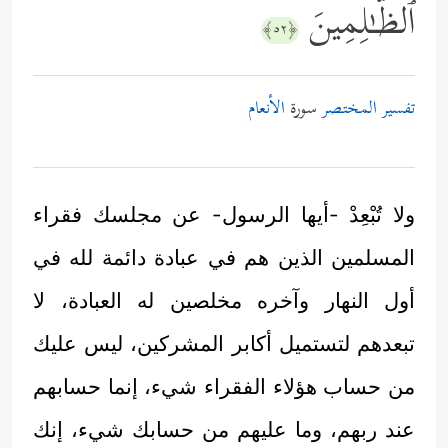
ٱلظَّـٰلِمِینَ
﴿٥٢﴾
تفسير المختصر
سورة
الأنعام
ولا تُبْعِدْ -أيها الرسول- عن مجلسك فقراء
المسلمين الذين هم في عبادة دائمة لله في
أول النهار وآخره مخلصين له العبادة، لا
تبعدهم لتستميل أكابر المشركين، ليس عليك
من حساب هؤلاء الفقراء شيء، إنما حسابهم
عند ربهم، وما عليهم من حسابك شيء، إنك