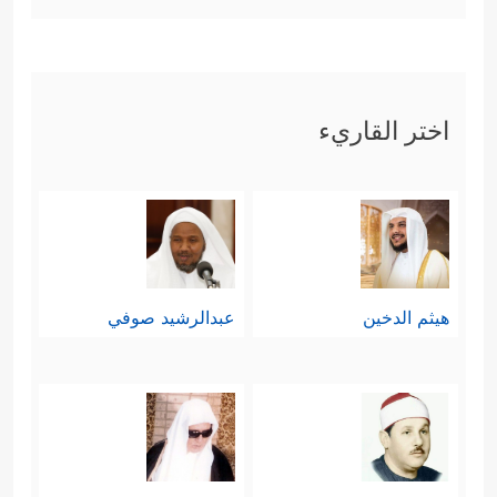
اختر القاريء
هيثم الدخين
عبدالرشيد صوفي