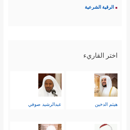
الرقية الشرعية
اختر القاريء
هيثم الدخين
عبدالرشيد صوفي