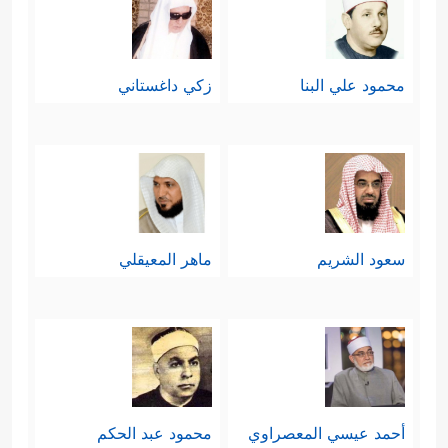
محمود علي البنا
زكي داغستاني
سعود الشريم
ماهر المعيقلي
أحمد عيسي المعصراوي
محمود عبد الحكم