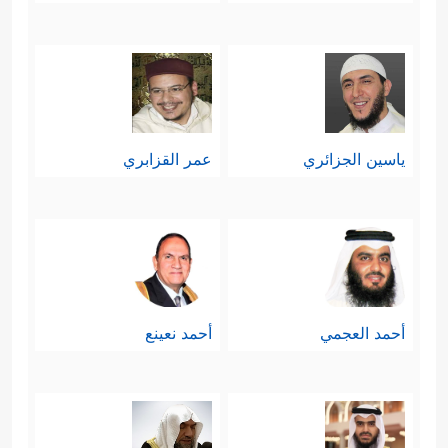
ياسين الجزائري
عمر القزابري
أحمد العجمي
أحمد نعينع