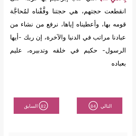
انقطعت حجتهم، هي حجتنا وفَّقْناه لمُحاجَّة
قومه بها، وأعطيناه إياها، نرفع من نشاء من
عبادنا مراتب في الدنيا والآخرة، إن ربك -أيها
الرسول- حكيم في خلقه وتدبيره، عليم
بعباده
التالي
السابق
82
84