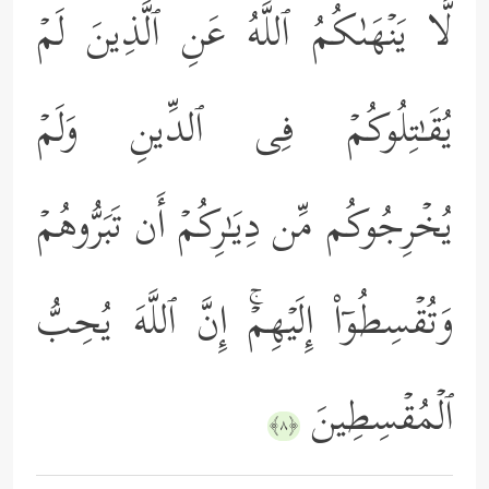
لَّا یَنۡهَىٰكُمُ ٱللَّهُ عَنِ ٱلَّذِینَ لَمۡ
یُقَـٰتِلُوكُمۡ فِی ٱلدِّینِ وَلَمۡ
یُخۡرِجُوكُم مِّن دِیَـٰرِكُمۡ أَن تَبَرُّوهُمۡ
وَتُقۡسِطُوۤاْ إِلَیۡهِمۡۚ إِنَّ ٱللَّهَ یُحِبُّ
ٱلۡمُقۡسِطِینَ
﴿٨﴾