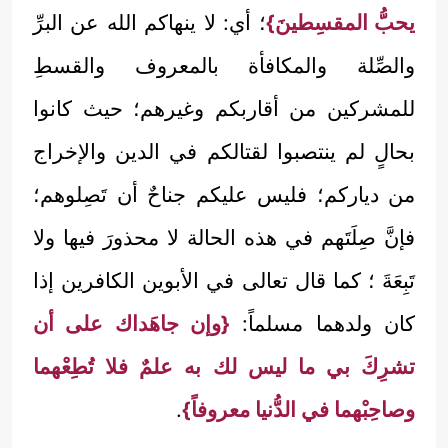
يحبُّ المقسِطينَ}
؛ أي: لا ينهاكم الله عن البرِّ
والصِّلة والمكافأة بالمعروف والقسطِ
للمشركين من أقاربكم وغيرهم؛ حيث كانوا
بحالٍ لم ينتصبوا لقتالكم في الدين والإخراج
من دياركم؛ فليس عليكم جناحٌ أن تَصِلوهم؛
فإنَّ صِلَتَهم في هذه الحالة لا محذورَ فيها ولا
تَبِعَةَ ؛ كما قال تعالى في الأبوين الكافرين إذا
كان ولدهما مسلماً:
{وإن جاهَداك على أن
تشرِكَ بي ما ليس لك به علمٌ فلا تُطِعْهما
وصاحِبْهما في الدُّنيا معروفاً}
.