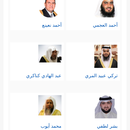
أحمد العجمي
أحمد نعينع
تركي عبيد المري
عبد الهادي كناكري
بشر لطفي
محمد أيوب