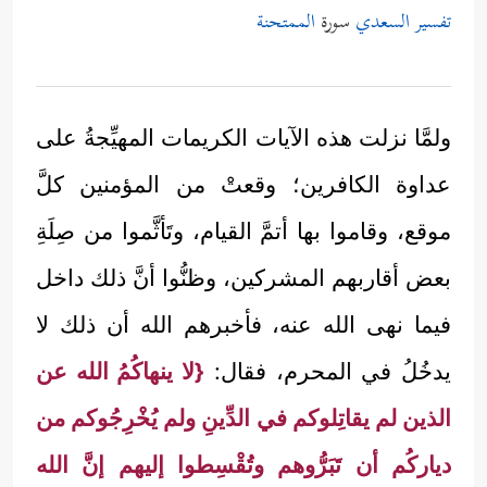
تفسير السعدي
سورة
الممتحنة
ولمَّا نزلت هذه الآيات الكريمات المهيِّجةُ على
عداوة الكافرين؛ وقعتْ من المؤمنين كلَّ
موقع، وقاموا بها أتمَّ القيام، وتَأثَّموا من صِلَةِ
بعض أقاربهم المشركين، وظنُّوا أنَّ ذلك داخل
فيما نهى الله عنه، فأخبرهم الله أن ذلك لا
يدخُلُ في المحرم، فقال:
{لا ينهاكُمُ الله عن
الذين لم يقاتِلوكم في الدِّينِ ولم يُخْرِجُوكم من
دياركُم أن تَبَرُّوهم وتُقْسِطوا إليهم إنَّ الله