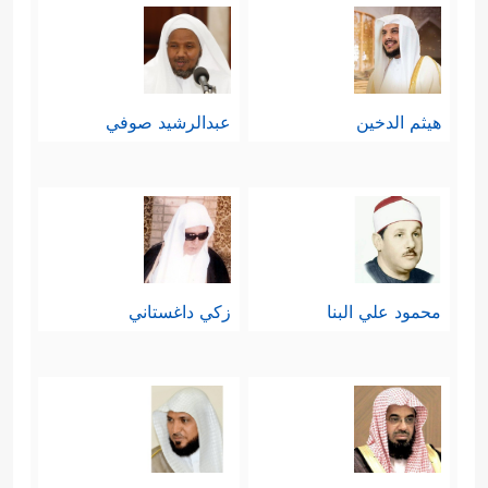
هيثم الدخين
عبدالرشيد صوفي
محمود علي البنا
زكي داغستاني