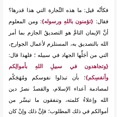
فكأنَّه قيل: ما هذه التِّجارة التي هذا قدرها؟
فقال:
{تؤمنون باللهِ ورسوله}
: ومن المعلوم
أنَّ الإيمان التامَّ هو التصديقُ الجازم بما أمر
الله بالتصديق به، المستلزم لأعمال الجوارح،
التي من أجَلِّها الجهاد في سبيله ؛ فلهذا قال:
{وتجاهدون في سبيلِ اللهِ بأموالِكم
وأنفسِكم}
؛ بأن تبذلوا نفوسكم ومُهَجَكُم
لمصادمة أعداء الإسلام، والقصدُ نصرُ دين
الله وإعلاءُ كلمته، وتنفقون ما تيسَّر من
أموالكم في ذلك المطلوب؛ فإنَّ ذلك وإنْ كان