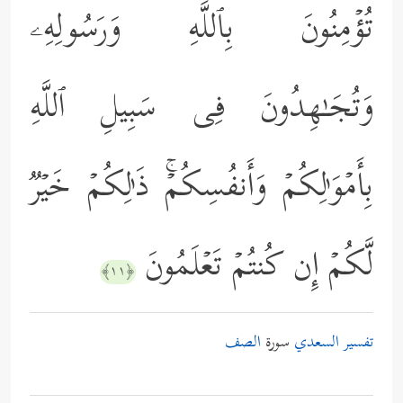
تُؤۡمِنُونَ بِٱللَّهِ وَرَسُولِهِۦ
وَتُجَـٰهِدُونَ فِی سَبِیلِ ٱللَّهِ
بِأَمۡوَ ٰ⁠لِكُمۡ وَأَنفُسِكُمۡۚ ذَ ٰ⁠لِكُمۡ خَیۡرࣱ
لَّكُمۡ إِن كُنتُمۡ تَعۡلَمُونَ
﴿١١﴾
تفسير السعدي
سورة
الصف