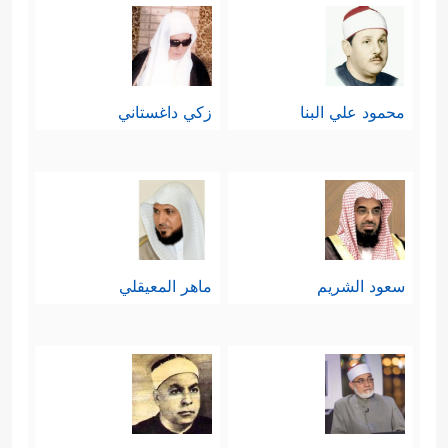
محمود علي البنا
زكي داغستاني
سعود الشريم
ماهر المعيقلي