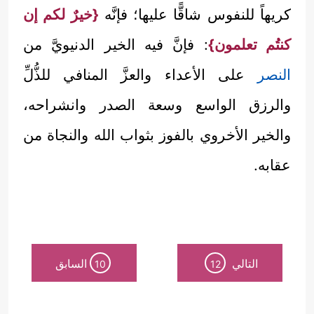
كريهاً للنفوس شاقًّا عليها؛ فإنَّه
{خيرٌ لكم إن
كنتُم تعلمون}
: فإنَّ فيه الخير الدنيويَّ من
النصر
على الأعداء والعزَّ المنافي للذُّلِّ
والرزق الواسع وسعة الصدر وانشراحه،
والخير الأخروي بالفوز بثواب الله والنجاة من
عقابه.
التالي
السابق
10
12