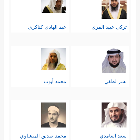
تركي عبيد المري
عبد الهادي كناكري
بشر لطفي
محمد أيوب
سعد الغامدي
محمد صديق المنشاوي