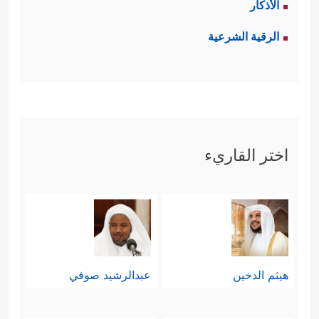
الأذكار
الرقية الشرعية
اختر القاريء
هيثم الدخين
عبدالرشيد صوفي