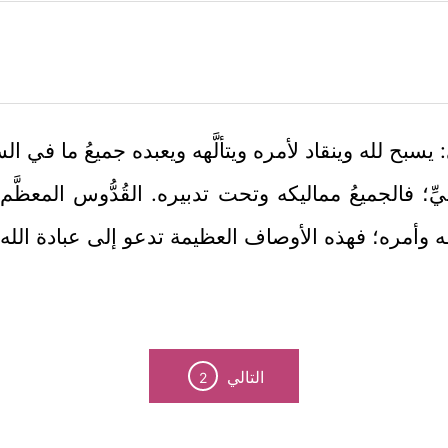
: يسبح لله وينقاد لأمره ويتألَّهه ويعبده جميعُ ما في ا
يِّ؛ فالجميعُ مماليكه وتحت تدبيره. القُدُّوس المعظَّ
لقه وأمره؛ فهذه الأوصاف العظيمة تدعو إلى عبادة الله
التالي
2