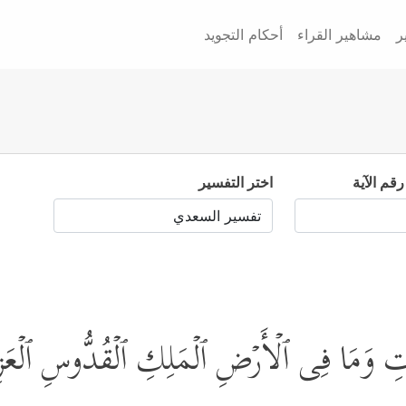
ر
مشاهير القراء
أحكام التجويد
رقم الآية
اختر التفسير
َ ٰ⁠تِ وَمَا فِی ٱلۡأَرۡضِ ٱلۡمَلِكِ ٱلۡقُدُّوسِ ٱلۡعَ