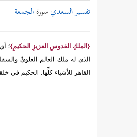
تفسير السعدي
سورة
الجمعة
{الملكِ القدوسِ العزيزِ الحكيمِ}
؛ أي
الذي له ملك العالم العلويِّ والسفل
القاهر للأشياء كلِّها. الحكيم في خ