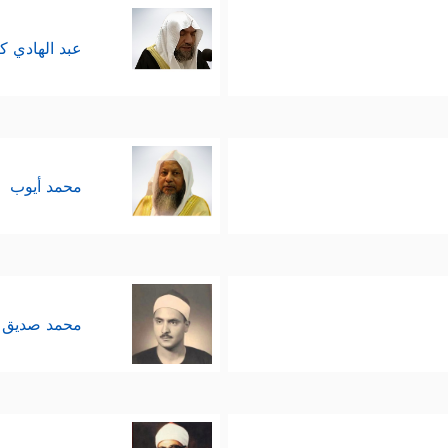
عبد الهادي ك
محمد أيوب
محمد صديق 