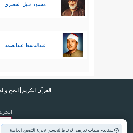
محمود خليل الحصري
عبدالباسط عبدالصمد
القرآن الكريم
الحج وال
اشترك 
نستخدم ملفات تعريف الارتباط لتحسين تجربة التصفح الخاصة