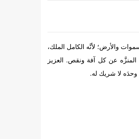
لسموات والأرض؛ لأنَّه الكامل الملك،
م المنزَّه عن كل آفة ونقص. العزيز
 وحدَه لا شريك له.