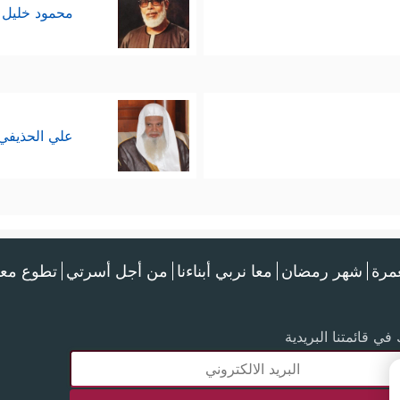
محمود خليل 
علي الحذيفي
عمرة
شهر رمضان
معا نربي أبناءنا
من أجل أسرتي
تطوع معن
في قائمتنا البريدية