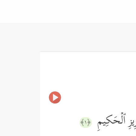
زِیزِ ٱلۡحَكِیمِ
﴿١﴾