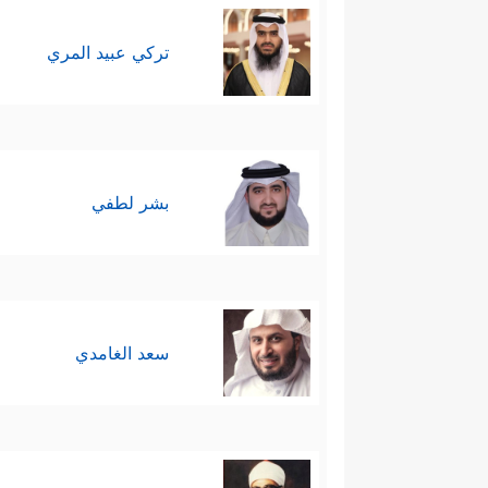
تركي عبيد المري
بشر لطفي
سعد الغامدي