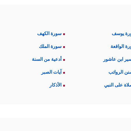
رة يوسف
سورة الكهف
ة الواقعة
سورة الملك
ير ابن عاشور
أدعية من السنة
نن الرواتب
آيات الصبر
لاة على النبي
الأذكار