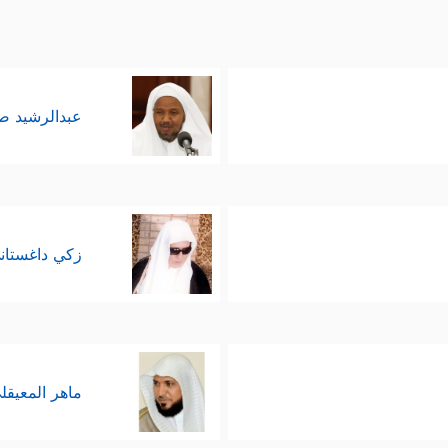
عبدالرشيد 
زكي داغستان
ماهر المعيقل