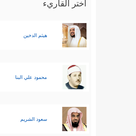
اختر القاريء
هيثم الدخين
محمود علي البنا
سعود الشريم