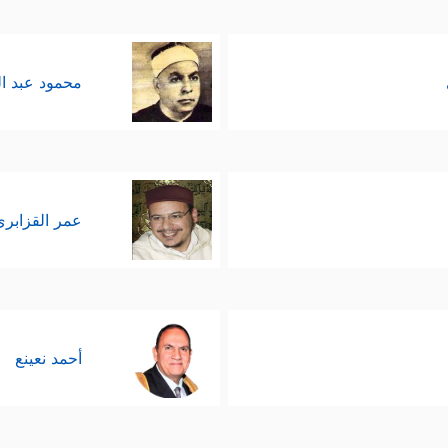
محمود عبد ا
عمر القزابري
أحمد نعينع