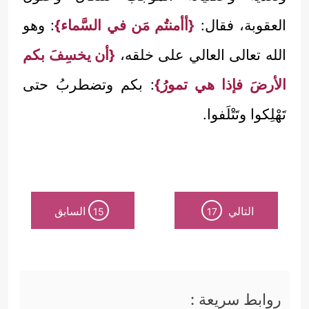
العقوبة، فقال:
{أأمنتُم مَن في السَّماء}
: وهو
الله تعالى العالي على خلقه،
{أن يخسِفَ بكم
الأرضَ فإذا هي تمورُ}
: بكم وتضطربُ حتى
تَهْلِكوا وتَتْلَفوا.
التالي
السابق
15
17
روابط سريعة :