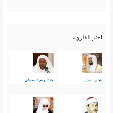
اختر القاريء
هيثم الدخين
عبدالرشيد صوفي