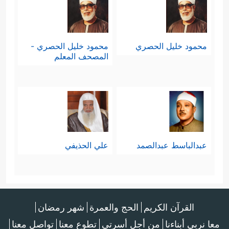
محمود خليل الحصري
محمود خليل الحصري -
المصحف المعلم
عبدالباسط عبدالصمد
علي الحذيفي
القرآن الكريم
الحج والعمرة
شهر رمضان
معا نربي أبناءنا
من أجل أسرتي
تطوع معنا
تواصل معنا