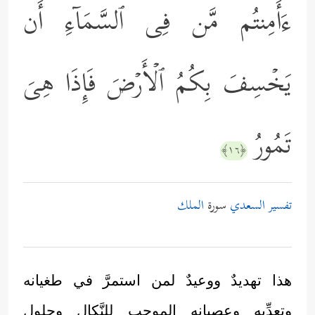
ءَأَمِنتُم مَّن فِی ٱلسَّمَاۤءِ أَن
یَخۡسِفَ بِكُمُ ٱلۡأَرۡضَ فَإِذَا هِیَ
تَمُورُ
﴿١٦﴾
تفسير السعدي
سورة
الملك
هذا تهديدٌ ووعيدٌ لمن استمرَّ في طغيانه
وتعدِّيه وعصيانه الموجب للنَّكال وحلول