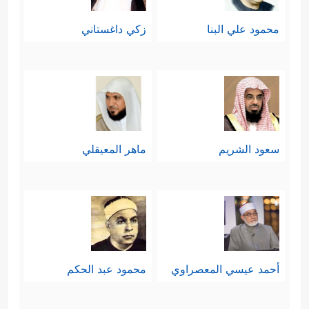
محمود علي البنا
زكي داغستاني
سعود الشريم
ماهر المعيقلي
أحمد عيسي المعصراوي
محمود عبد الحكم