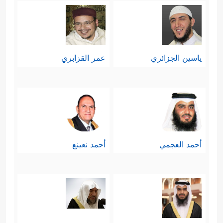
ياسين الجزائري
عمر القزابري
أحمد العجمي
أحمد نعينع