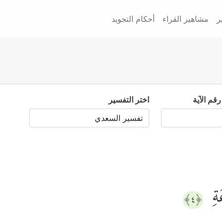
ر
مشاهير القراء
أحكام التجويد
رقم الآية
اختر التفسير
َةِ
﴿٤﴾