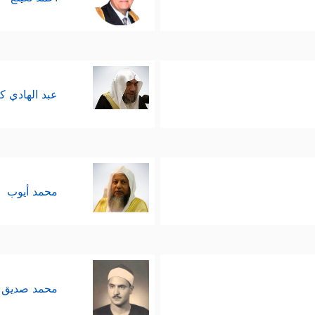
عبد الهادي ك
محمد أيوب
محمد صديق 