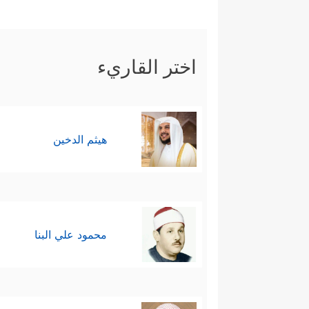
اختر القاريء
هيثم الدخين
محمود علي البنا