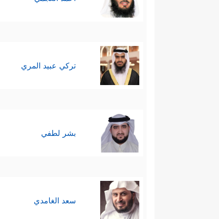
تركي عبيد المري
بشر لطفي
سعد الغامدي