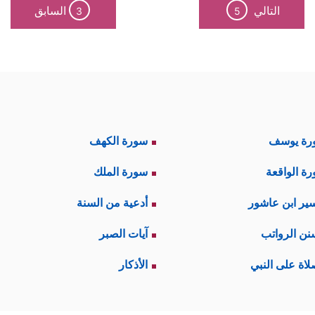
التالي
السابق
3
5
رة يوسف
سورة الكهف
ة الواقعة
سورة الملك
ير ابن عاشور
أدعية من السنة
نن الرواتب
آيات الصبر
لاة على النبي
الأذكار