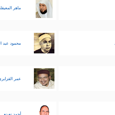
ماهر المعيقل
محمود عبد ا
عمر القزابري
أحمد نعينع