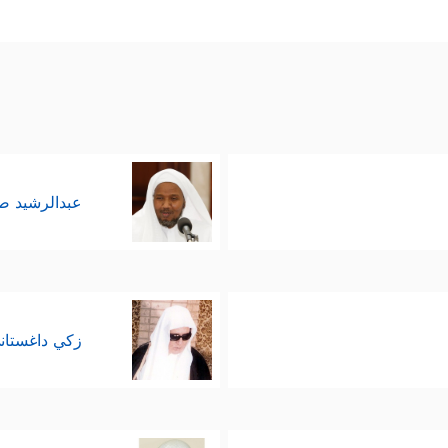
عبدالرشيد 
زكي داغستان