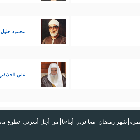
محمود خليل 
علي الحذيفي
عمرة
شهر رمضان
معا نربي أبناءنا
من أجل أسرتي
تطوع معن