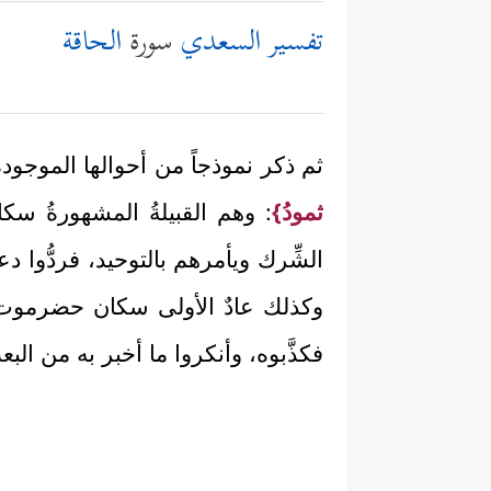
تفسير السعدي
سورة
الحاقة
ثم ذكر نموذجاً من أحوالها الموجودة ف
ثمودُ}
: وهم القبيلةُ المشهورةُ سكا
الشِّرك ويأمرهم بالتوحيد، فردُّوا دع
وكذلك عادٌ الأولى سكان حضرموت حي
فكذَّبوه، وأنكروا ما أخبر به من الب