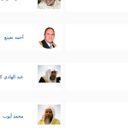
أحمد نعينع
عبد الهادي ك
محمد أيوب