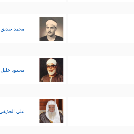
محمد صديق 
محمود خليل 
علي الحذيفي