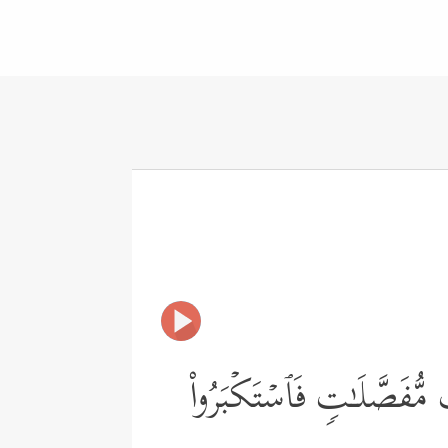
ࣲ مُّفَصَّلَـٰتࣲ فَٱسۡتَكۡبَرُواْ