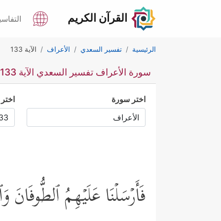
القرآن الكريم
التفاسي
الرئيسية
تفسير السعدي
الأعراف
الآية 133
سورة الأعراف تفسير السعدي الآية 133
اختر سورة
اختر 
فَأَرۡسَلۡنَا عَلَیۡهِمُ ٱلطُّوفَانَ وَ