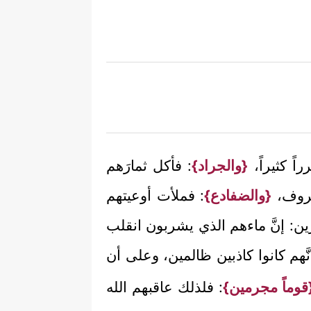
ً كثيراً،
{والجراد}
: فأكل ثمارَهم
معروف،
{والضفادع}
: فملأت أوعيتهم
ين: إنَّ ماءهم الذي يشربون انقلب
 أنَّهم كانوا كاذبين ظالمين، وعلى أن
قوماً مجرمين}
: فلذلك عاقبهم الله