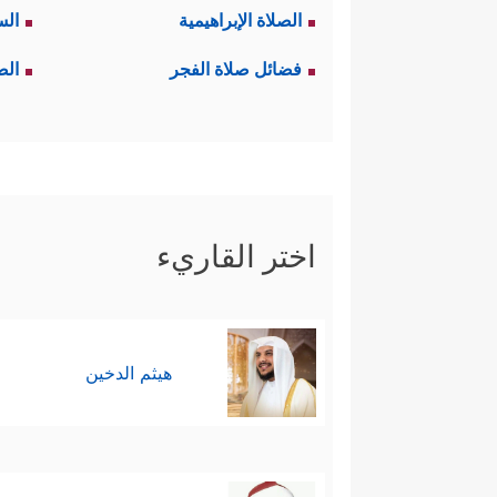
الصلاة الإبراهيمية
الس
فضائل صلاة الفجر
الص
اختر القاريء
هيثم الدخين