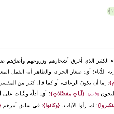
اء الكثير الذي أغرق أشجارهم وزروعهم وأضرَّهم ضررا
إنه الدُّباء؛ أي: صغار الجراد، والظاهر أنه القمل ال
م}
: إما أن يكونَ الرعاف، أو كما قال كثير من المفسر
 يطبخون
.
{آياتٍ مفصَّلاتٍ}
؛ أي: أدلَّة وبيِّنات على
[إلاّ بدم]
كبروا}
: لما رأوا الآيات،
{وكانوا}
: في سابق أمرهم
{