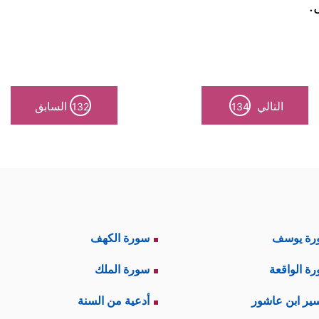
.
التالي
السابق
132
134
رة يوسف
سورة الكهف
ة الواقعة
سورة الملك
ير ابن عاشور
أدعية من السنة