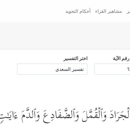
ر
مشاهير القراء
أحكام التجويد
رقم الآية
اختر التفسير
ٱلۡجَرَادَ وَٱلۡقُمَّلَ وَٱلضَّفَادِعَ وَٱلدَّمَ ءَایَـٰت