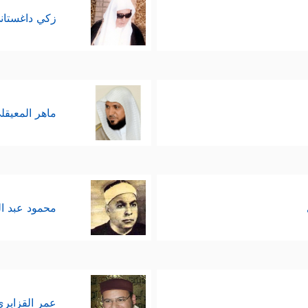
زكي داغستان
ماهر المعيقل
محمود عبد ا
عمر القزابري