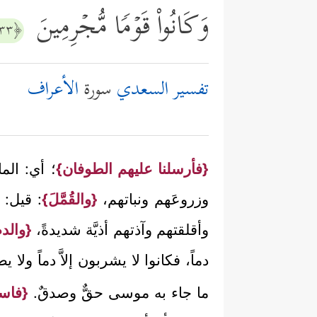
وَكَانُواْ قَوۡمࣰا مُّجۡرِمِینَ
﴿١٣٣﴾
تفسير السعدي
سورة
الأعراف
{فأرسلنا عليهم الطوفان}
؛ أي: الم
وزروعَهم ونباتهم،
{والقُمَّلَ}
: قيل: 
وأقلقتهم وآذتهم أذيَّة شديدةً،
{والد
دماً، فكانوا لا يشربون إلاَّ دماً ولا
ما جاء به موسى حقٌّ وصدقٌ.
{فاست