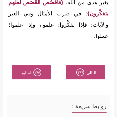
بغير هدى من الله.
{فاقصُص القَصَص لعلَّهم
يتفكَّرون}
: في ضرب الأمثال وفي العبر
والآيات؛ فإذا تفكَّروا؛ علموا، وإذا علموا؛
عملوا.
التالي
السابق
175
177
روابط سريعة :