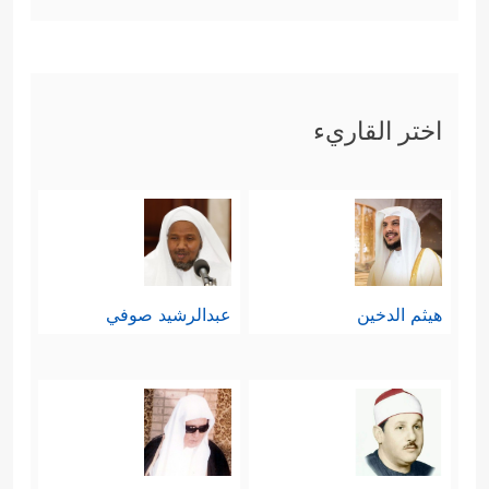
اختر القاريء
هيثم الدخين
عبدالرشيد صوفي