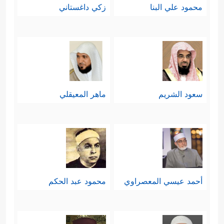
محمود علي البنا
زكي داغستاني
سعود الشريم
ماهر المعيقلي
أحمد عيسي المعصراوي
محمود عبد الحكم