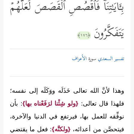
بِـَٔایَـٰتِنَاۚ فَٱقۡصُصِ ٱلۡقَصَصَ لَعَلَّهُمۡ
یَتَفَكَّرُونَ
﴿١٧٦﴾
تفسير السعدي
سورة
الأعراف
وهذا لأنَّ الله تعالى خَذَلَه ووَكَلَه إلى نفسه؛
فلهذا قال تعالى:
{ولو شِئْنا لرَفَعْناه بها}
: بأن
نوفِّقه للعمل بها، فيرتفع في الدنيا والآخرة،
فيتحصَّن من أعدائه،
{ولكنَّه}
: فعل ما يقتضي