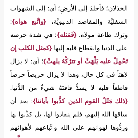
الخذلان؛ فأخلدَ إلى الأرضِ؛ أي: إلى الشهوات
السفليَّة والمقاصد الدنيويَّة،
{واتَّبع هواه}
:
وترك طاعة مولاه.
{فَمَثله}
: في شدة حرصه
على الدنيا وانقطاع قلبه إليها
{كمثل الكلب إن
تَحْمِلْ عليه يَلْهَثْ أو تترُكْهُ يلهثْ}
؛ أي: لا يزال
لاهثاً في كل حال، وهذا لا يزال حريصاً حرصاً
قاطعاً قلبه لا يسدُّ فاقتَهُ شيءٌ من الدُّنيا.
{ذلك مَثَلُ القوم الذين كذَّبوا بآياتنا}
: بعد أن
ساقها الله إليهم، فلم ينقادوا لها، بل كذَّبوا بها
وردُّوها لهوانهم على الله واتِّباعهم لأهوائهم