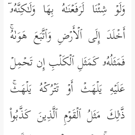
وَلَوۡ شِئۡنَا لَرَفَعۡنَـٰهُ بِهَا وَلَـٰكِنَّهُۥۤ
أَخۡلَدَ إِلَى ٱلۡأَرۡضِ وَٱتَّبَعَ هَوَىٰهُۚ
فَمَثَلُهُۥ كَمَثَلِ ٱلۡكَلۡبِ إِن تَحۡمِلۡ
عَلَیۡهِ یَلۡهَثۡ أَوۡ تَتۡرُكۡهُ یَلۡهَثۚ
ذَّ ٰ⁠لِكَ مَثَلُ ٱلۡقَوۡمِ ٱلَّذِینَ كَذَّبُواْ