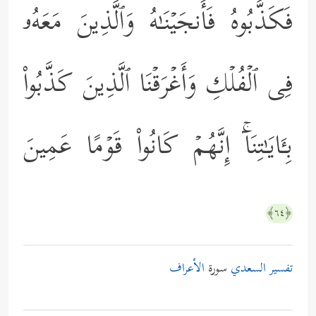
فَكَذَّبُوهُ فَأَنجَیۡنَـٰهُ وَٱلَّذِینَ مَعَهُۥ
فِی ٱلۡفُلۡكِ وَأَغۡرَقۡنَا ٱلَّذِینَ كَذَّبُواْ
بِـَٔایَـٰتِنَاۤۚ إِنَّهُمۡ كَانُواْ قَوۡمًا عَمِینَ
﴿٦٤﴾
تفسير السعدي
سورة
الأعراف