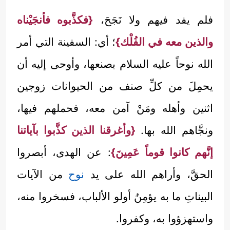
فلم يفد فيهم ولا نَجَحَ،
{فكذَّبوه فأنجَيْناه
والذين معه في الفُلْك}
؛ أي: السفينة التي أمر
الله نوحاً عليه السلام بصنعها، وأوحى إليه أن
يحمِلَ من كلِّ صنف من الحيوانات زوجين
اثنين وأهله ومَنْ آمن معه، فحملهم فيها،
ونجَّاهم الله بها.
{وأغرقنا الذين كذَّبوا بآياتنا
إنَّهم كانوا قوماً عَمِينَ}
: عن الهدى، أبصروا
الحقَّ، وأراهم الله على يد
نوح
من الآيات
البيناتِ ما به يؤمِنُ أولو الألباب، فسخروا منه،
واستهزؤوا به، وكفروا.