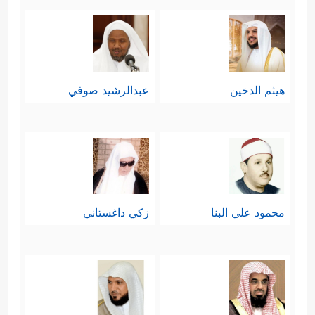
هيثم الدخين
عبدالرشيد صوفي
محمود علي البنا
زكي داغستاني