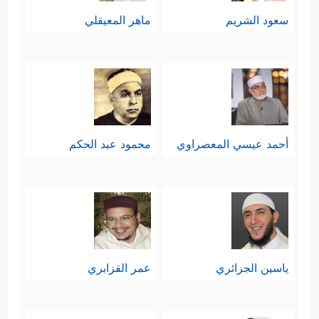
سعود الشريم
ماهر المعيقلي
أحمد عيسي المعصراوي
محمود عبد الحكم
ياسين الجزائري
عمر القزابري