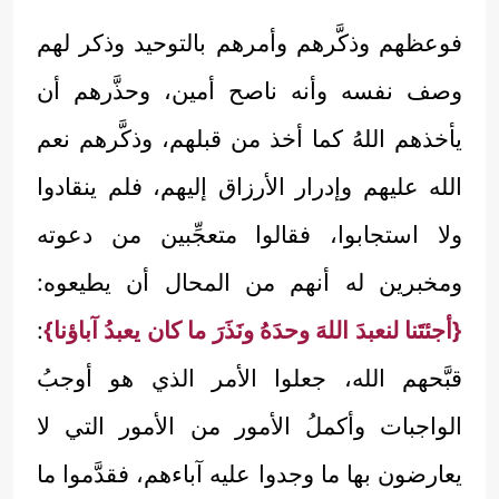
فوعظهم وذكَّرهم وأمرهم بالتوحيد وذكر لهم
وصف نفسه وأنه ناصح أمين، وحذَّرهم أن
يأخذهم اللهُ كما أخذ من قبلهم، وذكَّرهم نعم
الله عليهم وإدرار الأرزاق إليهم، فلم ينقادوا
ولا استجابوا، فقالوا متعجِّبين من دعوته
ومخبرين له أنهم من المحال أن يطيعوه:
{أجئتَنا لنعبدَ اللهَ وحدَهُ ونَذَرَ ما كان يعبدُ آباؤنا}
:
قبَّحهم الله، جعلوا الأمر الذي هو أوجبُ
الواجبات وأكملُ الأمور من الأمور التي لا
يعارضون بها ما وجدوا عليه آباءهم، فقدَّموا ما