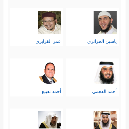
ياسين الجزائري
عمر القزابري
أحمد العجمي
أحمد نعينع