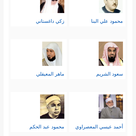
محمود علي البنا
زكي داغستاني
سعود الشريم
ماهر المعيقلي
أحمد عيسي المعصراوي
محمود عبد الحكم