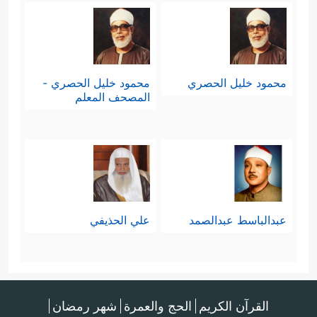
محمود خليل الحصري
محمود خليل الحصري -
المصحف المعلم
عبدالباسط عبدالصمد
علي الحذيفي
القرآن الكريم
الحج والعمرة
شهر رمضان