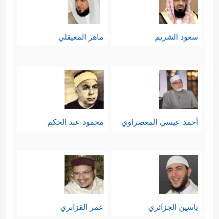
سعود الشريم
ماهر المعيقلي
أحمد عيسي المعصراوي
محمود عبد الحكم
ياسين الجزائري
عمر القزابري