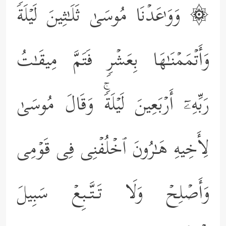
۞ وَوَ ٰ⁠عَدۡنَا مُوسَىٰ ثَلَـٰثِینَ لَیۡلَةࣰ
وَأَتۡمَمۡنَـٰهَا بِعَشۡرࣲ فَتَمَّ مِیقَـٰتُ
رَبِّهِۦۤ أَرۡبَعِینَ لَیۡلَةࣰۚ وَقَالَ مُوسَىٰ
لِأَخِیهِ هَـٰرُونَ ٱخۡلُفۡنِی فِی قَوۡمِی
وَأَصۡلِحۡ وَلَا تَـتَّـبِعۡ سَبِیلَ