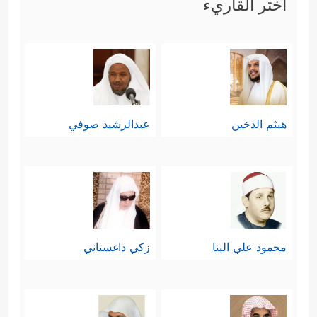
اختر القاريء
هيثم الدخين
عبدالرشيد صوفي
محمود علي البنا
زكي داغستاني