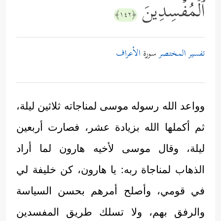
ٱلۡمُفۡسِدِینَ
﴿١٤٢﴾
تفسير المختصر
سورة
الأعراف
وواعد الله رسوله موسى لمناجاته ثلاثين ليلة،
ثم أكملها الله بزيادة عشر، فصارت أربعين
ليلة، وقال موسى لأخيه هارون لما أراد
الذهاب لمناجاة ربه: يا هارون، كن خليفة لي
في قومي، وأصلح أمرهم بحسن السياسة
والرفق بهم، ولا تسلك طريق المفسدين