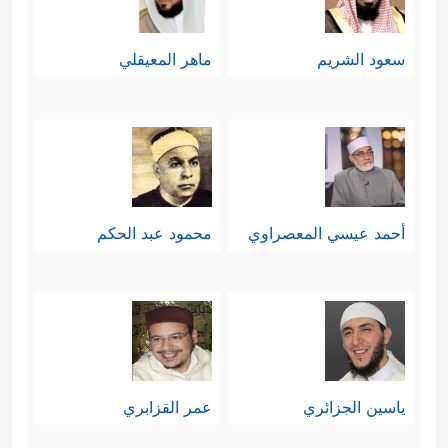
سعود الشريم
ماهر المعيقلي
أحمد عيسي المعصراوي
محمود عبد الحكم
ياسين الجزائري
عمر القزابري