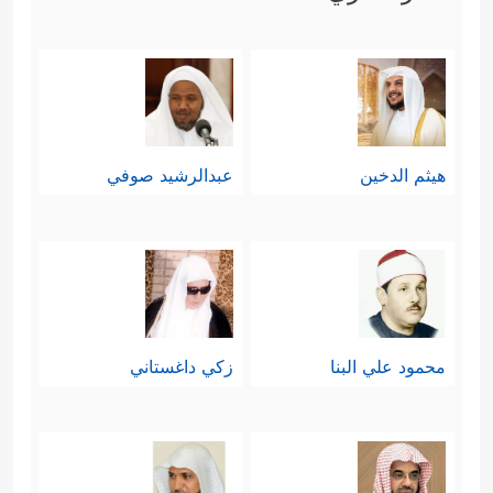
هيثم الدخين
عبدالرشيد صوفي
محمود علي البنا
زكي داغستاني