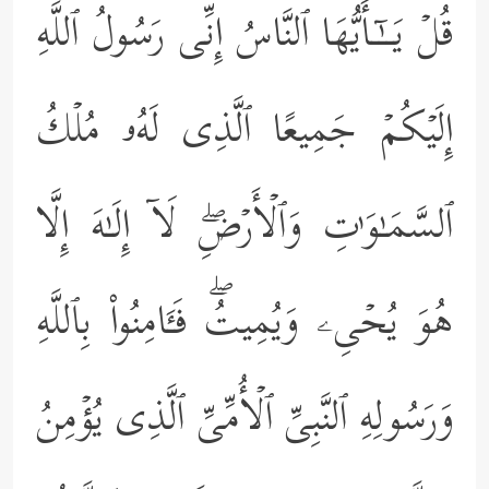
قُلۡ یَــٰۤـأَیُّهَا ٱلنَّاسُ إِنِّی رَسُولُ ٱللَّهِ
إِلَیۡكُمۡ جَمِیعًا ٱلَّذِی لَهُۥ مُلۡكُ
ٱلسَّمَـٰوَ ٰ⁠تِ وَٱلۡأَرۡضِۖ لَاۤ إِلَـٰهَ إِلَّا
هُوَ یُحۡیِۦ وَیُمِیتُۖ فَـَٔامِنُواْ بِٱللَّهِ
وَرَسُولِهِ ٱلنَّبِیِّ ٱلۡأُمِّیِّ ٱلَّذِی یُؤۡمِنُ