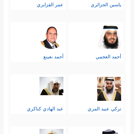
ياسين الجزائري
عمر القزابري
والتخفيف من معاناة المعوزين
﴿وَٱلَّذِینَ فِیۤ أَمۡوَ ٰ⁠لِهِمۡ حَقࣱّ مَّعۡلُومࣱ
والمحتاجين
﴿٢٤﴾
لِّلسَّاۤىِٕلِ وَٱلۡمَحۡرُومِ﴾
.
3- الإيمان بعقيدة الحساب والجزاء؛ فلا
أحمد العجمي
أحمد نعينع
مجال للعبث والفوضى في هذا الكون،
ولا في هذه الحياة، فلا بُدّ أن ينتصف
المظلوم مِمَّن ظلمه، ولا بُدّ أن يلقَى
فاعل الخير ثوابه، كما يلقَى فاعل الشرّ
تركي عبيد المري
عبد الهادي كناكري
عقابه، وبغير هذا الإيمان تكون الأرض
عبارة عن غابةٍ كبيرةٍ لا حظّ فيها لفقيرٍ