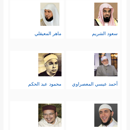
وفق هذه المعايير الواضِحة والمُنضبِطة:
﴿إِلَّا ٱلۡمُصَلِّینَ
1- المُداوَمة على الصلاة
سعود الشريم
ماهر المعيقلي
﴿٢٢﴾
ٱلَّذِینَ هُمۡ عَلَىٰ صَلَاتِهِمۡ دَاۤىِٕمُونَ﴾
ولا
شكّ أنّ هذا الإنسان الذي ألزَمَ نفسه
بالمداومة على الصلاة هو إنسانٌ مُلتزمٌ
ومنضبطٌ، قد تخلَّصَ من الفوضويَّة
أحمد عيسي المعصراوي
محمود عبد الحكم
والعبثيَّة، وهذه هي أولى خطوات النجاح.
2- أداء الزكاة والتي تعني فيما تعنِيه:
الاستعلاء على شهوة المال، والانطلاق
في طريق الخير لخدمة المجتمع،