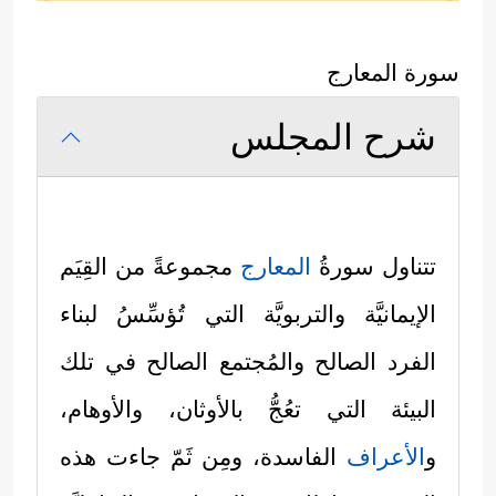
سورة المعارج
شرح المجلس
تتناول سورةُ
المعارج
مجموعةً من القِيَم
الإيمانيَّة والتربويَّة التي تُؤسِّسُ لبناء
الفرد الصالح والمُجتمع الصالح في تلك
البيئة التي تعُجُّ بالأوثان، والأوهام،
و
الأعراف
الفاسدة، ومِن ثَمّ جاءت هذه