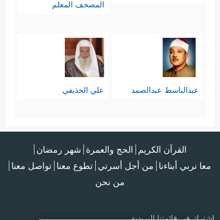
المصحف المعلم
﴿إِنَّ عَذَابَ رَبِّهِمۡ غَیۡرُ مَأۡمُونࣲ
﴿٢٩﴾
إِلَّا عَلَىٰۤ
أَزۡوَ ٰ⁠جِهِمۡ أَوۡ مَا مَلَكَتۡ أَیۡمَـٰنُهُمۡ فَإِنَّهُمۡ غَیۡرُ مَلُومِینَ
﴿٣٠﴾
فَمَنِ ٱبۡتَغَىٰ وَرَاۤءَ ذَ ٰ⁠لِكَ فَأُوْلَــٰۤىِٕكَ هُمُ
ٱلۡعَادُونَ﴾
.
عبدالباسط عبدالصمد
علي الحذيفي
5-، 6- أداء الأمانات والوفاء بالعهود؛
وهما صفتان مُتلازمتان، ودائرة عملهما
أكبر بكثيرٍ مما تُحيط به عبارة، أو
القرآن الكريم
الحج والعمرة
شهر رمضان
تستوعِبه إشارة؛ فليس من موظّفٍ في
معا نربي أبناءنا
من أجل أسرتي
تطوع معنا
تواصل معنا
من نحن
الدولة مِن حاكمها
الأعلى
إلى أصغر
عاملٍ إلَّا في عنقه أمانة، وفي ذمَّته عهد،
اشترك في قائمتنا البريدية