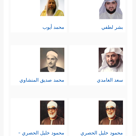
أو ضعيفٍ، ثم تتصارَع الوحوش الكبيرة
فيما بينها، وتنتهي الحياة بهذه الصورة
بشر لطفي
محمد أيوب
التي لا يتمنَّاها ولا يرجوها عاقلٌ سويٌّ
﴿وَٱلَّذِینَ یُصَدِّقُونَ بِیَوۡمِ ٱلدِّینِ
﴿٢٦﴾
وَٱلَّذِینَ هُم مِّنۡ
عَذَابِ رَبِّهِم مُّشۡفِقُونَ
﴿٢٧﴾
إِنَّ عَذَابَ رَبِّهِمۡ غَیۡرُ
مَأۡمُونࣲ﴾
.
سعد الغامدي
محمد صديق المنشاوي
4- العِفَّةُ والطهارة والانتصار على شهوة
الجنس بضبطها وتوجيهها الوجهة التي
تخدم الحياة، وتُسهِم في استقرارها
واستمرارها وتحقيق الأمن والسكينة فيها
محمود خليل الحصري
محمود خليل الحصري -