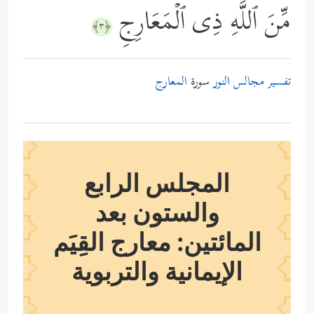
مِّنَ ٱللَّهِ ذِی ٱلۡمَعَارِجِ
﴿٣﴾
تفسير مجالس النور
سورة
المعارج
المجلس الرابع
والستون بعد
المائتين: معارج القِيَم
الإيمانية والتربوية