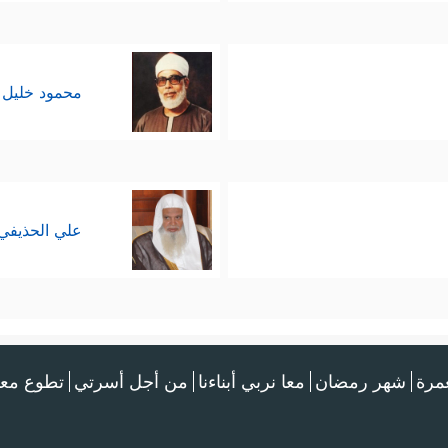
محمود خليل 
علي الحذيفي
عمرة
شهر رمضان
معا نربي أبناءنا
من أجل أسرتي
تطوع معن