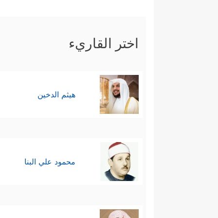
والتخفيف من معاناة المعوزين و
3- الإيمان بعقيدة الحساب والج
اختر القاريء
المظلوم مِمَّن ظلمه، ولا بُدّ أن
عبارة عن غابةٍ كبيرةٍ لا حظّ فيه
هيثم الدخين
التي لا يتمنَّاها ولا يرجوها عاقلٌ 
مَأۡمُونࣲ﴾
.
4- العِفَّةُ والطهارة والانتص
محمود علي البنا
واستمرارها وتحقيق الأمن والسك
﴿٣٠﴾
فَمَنِ ٱبۡتَغَىٰ وَرَاۤءَ ذَ ٰ⁠لِكَ فَأُوْلَــٰۤىِٕكَ ه
5-، 6- أداء الأمانات والوفاء