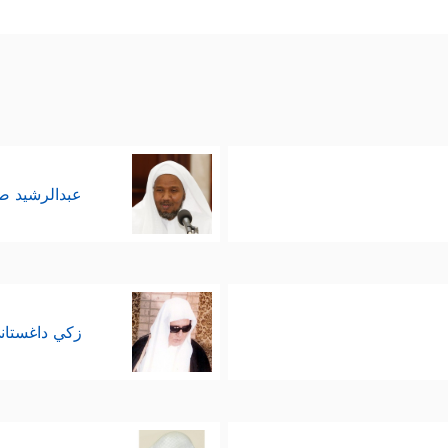
﴿وَٱلَّذِینَ فِیۤ أَمۡوَ ٰ⁠لِهِمۡ حَقࣱّ مَّعۡلُومࣱ
﴿٢٤﴾
لِّلسَّاۤىِٕلِ وَٱلۡمَحۡ
المحتاجين
زاء؛ فلا مجال للعبث والفوضى في هذا الكون، ولا في 
 يلقَى فاعل الخير ثوابه، كما يلقَى فاعل الشرّ عقاب
ا لفقيرٍ أو ضعيفٍ، ثم تتصارَع الوحوش الكبيرة فيما ب
عبدالرشيد 
﴿وَٱلَّذِینَ یُصَدِّقُونَ بِیَوۡمِ ٱلدِّینِ
﴿٢٦﴾
وَٱلَّذِینَ هُم مِّنۡ عَذَابِ رَب
سويٌّ
ار على شهوة الجنس بضبطها وتوجيهها الوجهة التي تخد
زكي داغستان
﴿إِنَّ عَذَابَ رَبِّهِمۡ غَیۡرُ مَأۡمُونࣲ
﴿٢٩﴾
إِلَّا عَلَىٰۤ أَزۡوَ ٰ⁠جِهِ
ينة فيها
ُمُ ٱلۡعَادُونَ﴾
.
 بالعهود؛ وهما صفتان مُتلازمتان، ودائرة عملهما أكبر بكثي