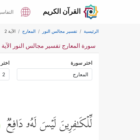
القرآن الكريم
التفاسي
الرئيسية
تفسير مجالس النور
المعارج
الآية 2
سورة المعارج تفسير مجالس النور الآية 2
اختر سورة
اختر 
لِّلۡكَـٰفِرِینَ لَیۡسَ لَهُۥ دَافِعࣱ
﴾