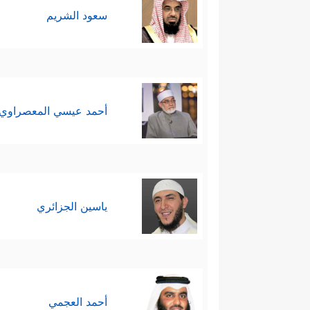
سعود الشريم
إشارة؛ فليس من موظّفٍ في الد
أمانة المُعلِّم في صفِّه، والقا
﴿وَٱلَّذِینَ هُ
كلِّ زاويةٍ من زوايا الحياة
أحمد عيسي المعصراوي
﴿وَٱلَّذِینَ هُم بِشَهَ
7- الشهادة بالحقِّ
الشاهد في ساحة القضاء، ولكنّها
والناخِب في العمل السياسي هو ش
ياسين الجزائري
شهودٌ أيضًا، وهكذا.
8- المحافظة على الصلاة حتى لا يأتيها ما ينقضها، أو ينقض آثارها في الروح والنفس والجوارح
یُحَافِظُونَ﴾
فانظر كيف جعل المداومة
أحمد العجمي
من المداومين على الصلاة قد لا ت