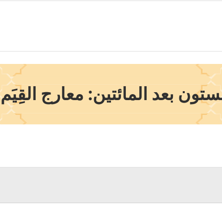
ون بعد المائتين: معارج القِيَم ا