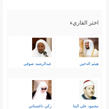
عَلَیۡكُم مِّدۡرَارࣰا
﴿١١﴾
وَیُمۡدِدۡكُم بِأَمۡوَ ٰ⁠لࣲ وَبَنِینَ
وَیَجۡعَل لَّكُمۡ جَنَّـٰتࣲ وَیَجۡعَل لَّكُمۡ أَنۡهَـٰرࣰا﴾
.
اختر القاريء
ثالثًا: عرَضَت السورة جانبًا من
المُحاججات العقليَّة التي كان نوحٌ
عليه
السلام
يوجِّهها لقومه، والتي تهدِف إلى
فتح أذهانهم لهذا الكون البديع، ولهذا
هيثم الدخين
عبدالرشيد صوفي
الخلق العجيب وما فيه من آياتٍ ودلائل
﴿مَّا لَكُمۡ لَا تَرۡجُونَ لِلَّهِ وَقَارࣰا
﴿١٣﴾
وَقَدۡ خَلَقَكُمۡ
أَطۡوَارًا
﴿١٤﴾
أَلَمۡ تَرَوۡاْ كَیۡفَ خَلَقَ ٱللَّهُ سَبۡعَ سَمَـٰوَ ٰ⁠تࣲ
طِبَاقࣰا
﴿١٥﴾
وَجَعَلَ ٱلۡقَمَرَ فِیهِنَّ نُورࣰا وَجَعَلَ ٱلشَّمۡسَ
محمود علي البنا
زكي داغستاني