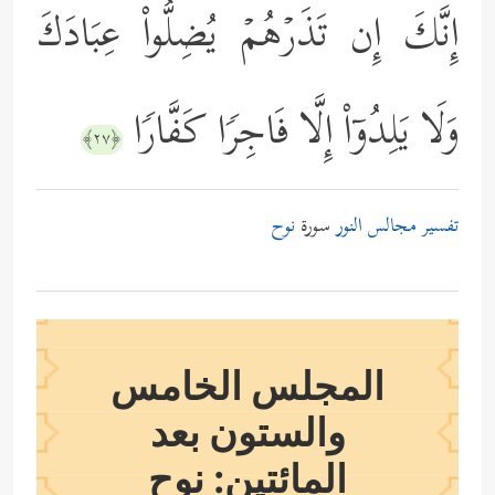
إِنَّكَ إِن تَذَرۡهُمۡ یُضِلُّواْ عِبَادَكَ
وَلَا یَلِدُوۤاْ إِلَّا فَاجِرࣰا كَفَّارࣰا
﴿٢٧﴾
تفسير مجالس النور
سورة
نوح
المجلس الخامس
والستون بعد
المائتين: نوح