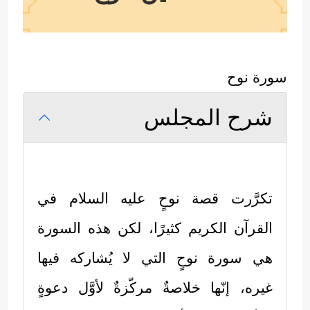
سورة نوح
شرح المجلس
تكرَّرت قصة نوحٍ
عليه السلام
في
القرآن الكريم كثيرًا، لكن هذه السورة
هي سورة نوحٍ التي لا يُشاركه فيها
غيره، إنّها خلاصةٌ مركّزةٌ لأوَّل دعوةٍ