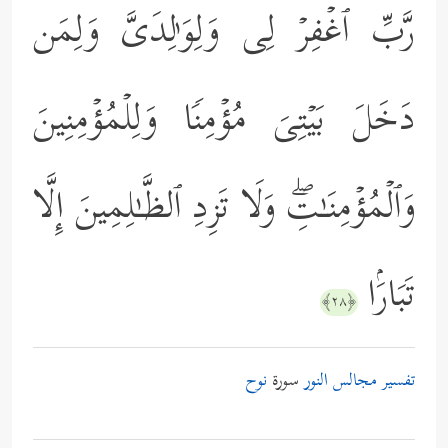
رَّبِّ ٱغۡفِرۡ لِی وَلِوَ ٰ⁠لِدَیَّ وَلِمَن
دَخَلَ بَیۡتِیَ مُؤۡمِنࣰا وَلِلۡمُؤۡمِنِینَ
وَٱلۡمُؤۡمِنَـٰتِۖ وَلَا تَزِدِ ٱلظَّـٰلِمِینَ إِلَّا
تَبَارَۢا
﴿٢٨﴾
تفسير مجالس النور
سورة
نوح