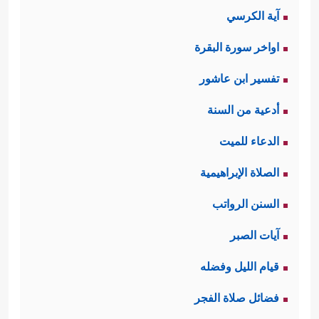
ٱللَّهِ إِذَا جَاۤءَ لَا یُؤَخَّرُۚ لَوۡ كُنتُمۡ تَعۡلَمُونَ﴾
آية الكرسي
ثانيًا: سجَّلَت السورة خُلاصة للجهد الذي
اواخر سورة البقرة
بذَلَه نوحٌ
عليه السلام
مع قومه، وللطرق
تفسير ابن عاشور
التي سلَكَها، والوسائل التي استعمَلَها
أدعية من السنة
ليلًا ونهارًا، سرًّا وجهرًا، ترغيبًا وترهيبًا،
الدعاء للميت
لكنّهم جعلوا أصابعهم في آذانهم،
الصلاة الإبراهيمية
واستغشَوا ثيابهم، وأصرُّوا على طريق
السنن الرواتب
﴿قَالَ رَبِّ إِنِّی دَعَوۡتُ قَوۡمِی
الضلالة أيَّما إصرار
آيات الصبر
لَیۡلࣰا وَنَهَارࣰا
﴿٥﴾
فَلَمۡ یَزِدۡهُمۡ دُعَاۤءِیۤ إِلَّا فِرَارࣰا
﴿٦﴾
قيام الليل وفضله
وَإِنِّی كُلَّمَا دَعَوۡتُهُمۡ لِتَغۡفِرَ لَهُمۡ جَعَلُوۤاْ أَصَـٰبِعَهُمۡ فِیۤ
فضائل صلاة الفجر