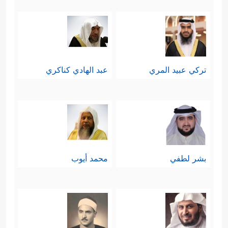
﴿مِّمَّا خَطِیۤـَٔـٰتِهِمۡ أُغۡرِقُواْ فَأُدۡخِلُواْ
فأغرقهم جميعًا
نَارࣰا فَلَمۡ یَجِدُواْ لَهُم مِّن دُونِ ٱللَّهِ أَنصَارࣰا
﴿٢٥﴾
وَقَالَ
نُوحࣱ رَّبِّ لَا تَذَرۡ عَلَى ٱلۡأَرۡضِ مِنَ ٱلۡكَـٰفِرِینَ دَیَّارًا
تركي عبيد المري
عبد الهادي كناكري
﴿٢٦﴾
إِنَّكَ إِن تَذَرۡهُمۡ یُضِلُّواْ عِبَادَكَ وَلَا یَلِدُوۤاْ إِلَّا
فَاجِرࣰا كَفَّارࣰا﴾
.
سادسًا: اختتمت السورة بدعاء نوحٍ
لنفسه بالمغفرة ولوالديه، ولمن دخل
بشر لطفي
محمد أيوب
بيته مؤمنًا ولكلِّ مؤمنٍ ومؤمنةٍ، مستثنيًا
الظالمين المُصرِّين على الظلم والكفر
﴿رَّبِّ ٱغۡفِرۡ
رغم وضوح الدعوة وقوة حجّتها