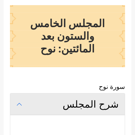
المجلس الخامس
والستون بعد
المائتين: نوح
سورة نوح
شرح المجلس