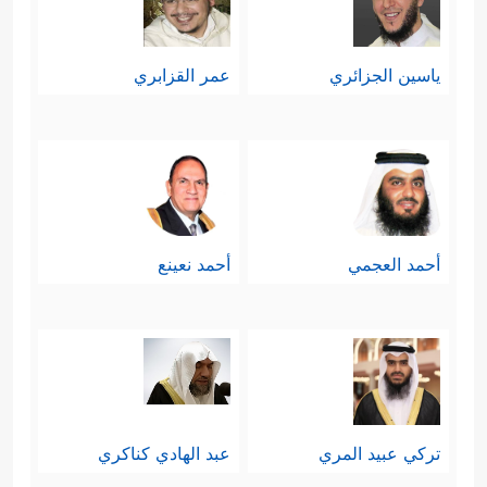
ياسين الجزائري
عمر القزابري
أحمد العجمي
أحمد نعينع
تركي عبيد المري
عبد الهادي كناكري