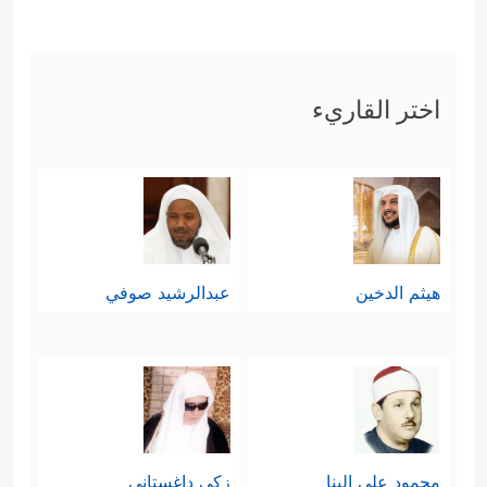
اختر القاريء
هيثم الدخين
عبدالرشيد صوفي
محمود علي البنا
زكي داغستاني