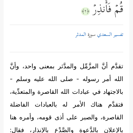
قُمۡ فَأَنذِرۡ
﴿٢﴾
تفسير السعدي
سورة
المدثر
تقدَّم أنَّ المزَّمِّل والمدَّثر بمعنى واحد، وأنَّ
الله أمر رسوله - صلى الله عليه وسلم -
بالاجتهاد في عبادات الله القاصرة والمتعدِّية،
فتقدَّم هناك الأمر له بالعبادات الفاضلة
القاصرة، والصبر على أذى قومه، وأمره هنا
بالإعلان بالدَّعوة والصَّدْع بالإنذار، فقال: