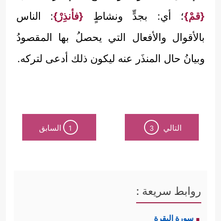
{قمْ}
؛ أي: بجدٍّ ونشاطٍ
{فأنذِرْ}
: الناس
بالأقوال والأفعال التي يحصلُ بها المقصودُ
وبيانُ حال المنذَر عنه ليكون ذلك أدعى لتركه.
التالي
السابق
1
3
روابط سريعة :
سورة البقرة