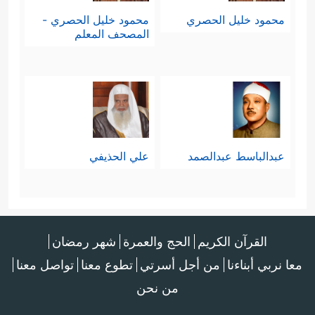
محمود خليل الحصري
محمود خليل الحصري -
المصحف المعلم
عبدالباسط عبدالصمد
علي الحذيفي
القرآن الكريم
الحج والعمرة
شهر رمضان
معا نربي أبناءنا
من أجل أسرتي
تطوع معنا
تواصل معنا
من نحن