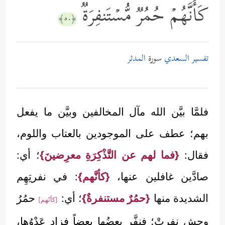
كَأَنَّهُمۡ حُمُرࣱ مُّسۡتَنفِرَةࣱ
﴿٥٠﴾
تفسير السعدي
سورة
المدثر
فلمَّا بيَّن الله مآل المخالفين وبيَّن ما يفعل
بهم؛ عطف على الموجودين بالعتاب واللوم،
فقال:
{فما لهم عن التَّذْكِرَةِ معرِضينَ}
؛ أي:
صادَّين غافلين عنها،
{كأنَّهم}
: في نفرتِهِم
الشديدة منها
{حمُرٌ مستنفرةٌ}
؛ أي:
حمُرُ
[كأنّهم]
وحشٍ نفرتْ؛ فنفَّر بعضُها بعضاً فزاد عَدْوُها،