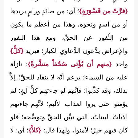
{فرَّتْ من قَسْوَرَةٍ}
؛ أي: من صائدٍ ورامٍ يريدها
أو من أسدٍ ونحوه، وهذا من أعظم ما يكون
من النُّفور عن الحقِّ، ومع هذا النفور
والإعراض يدَّعون الدَّعاوي الكبار؛ فيريد
{كلُّ}
واحد
{منهم أن يُؤْتى صُحُفاً منشَّرةً}
: نازلة
عليه من السماء؛ يزعم أنَّه لا ينقاد للحقِّ؛ إلاَّ
بذلك، وقد كذَّبوا؛ فإنَّهم لو جاءتهم كلُّ آيةٍ؛ لم
يؤمنوا حتى يروا العذاب الأليم؛ لأنَّهم جاءتهم
الآياتُ البيناتُ، التي تبيِّن الحقَّ وتوضِّحه؛ فلو
كان فيهم خيرٌ؛ لآمنوا، ولهذا قال:
{كلاَّ}
؛ أي: لا