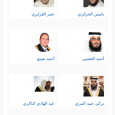
ياسين الجزائري
عمر القزابري
أحمد العجمي
أحمد نعينع
تركي عبيد المري
عبد الهادي كناكري