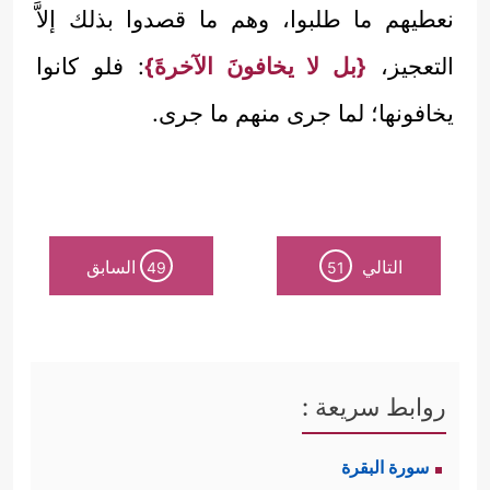
نعطيهم ما طلبوا، وهم ما قصدوا بذلك إلاَّ
التعجيز،
{بل لا يخافونَ الآخرةَ}
: فلو كانوا
يخافونها؛ لما جرى منهم ما جرى.
التالي
السابق
49
51
روابط سريعة :
سورة البقرة