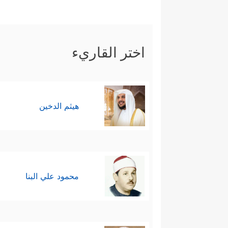
اختر القاريء
هيثم الدخين
محمود علي البنا