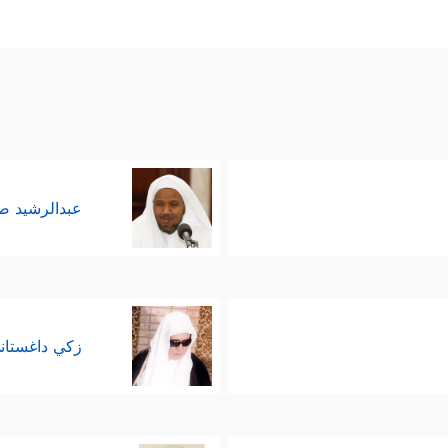
عبدالرشيد 
زكي داغستان