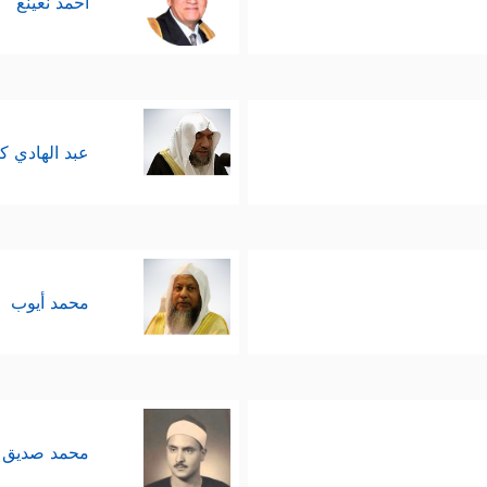
أحمد نعينع
عبد الهادي ك
محمد أيوب
محمد صديق 