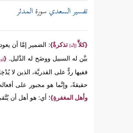
تفسير السعدي
سورة
المدثر
{كلاَّ
تذكرةٌ}
: الضمير إمَّا أن ي
[إنَّه]
بيَّن له السبيل ووضَح له الدَّليل.
{
[وم
ففيها ردٌّ على القدريَّة، الذين لا يُ
حقيقةً، وإنَّما هو مجبور على أفعاله
وأهل المغفرةِ}
؛ أي: هو أهل أن يُتَّقى 