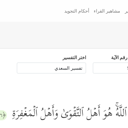
ر
مشاهير القراء
أحكام التجويد
رقم الآية
اختر التفسير
للَّهُۚ هُوَ أَهۡلُ ٱلتَّقۡوَىٰ وَأَهۡلُ ٱلۡمَغۡفِرَةِ
﴿٥٦﴾