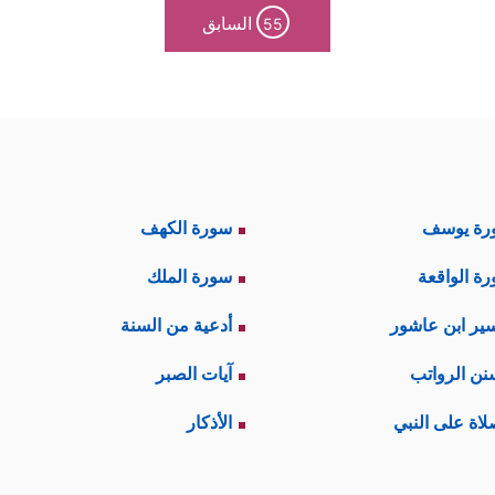
السابق
55
رة يوسف
سورة الكهف
ة الواقعة
سورة الملك
ير ابن عاشور
أدعية من السنة
نن الرواتب
آيات الصبر
لاة على النبي
الأذكار