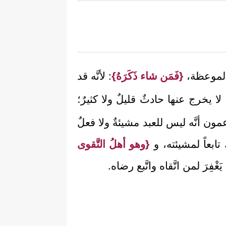
 الموعظة،
{فَمَن شاء ذَكَرَهُ}
: لأنَّه قد
ةٌ، لا يخرج عنها حادثٌ قليلٌ ولا كثيرٌ؛
عمون أنَّه ليس للعبد مشيئةٌ ولا فعلٌ
تابعاً لمشيئته، و
{وهو أهلُ التَّقوى
غْفِرَ لمن اتَّقاه واتَّبع رضاه.