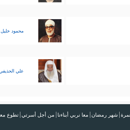
محمود خليل 
علي الحذيفي
عمرة
شهر رمضان
معا نربي أبناءنا
من أجل أسرتي
تطوع معن