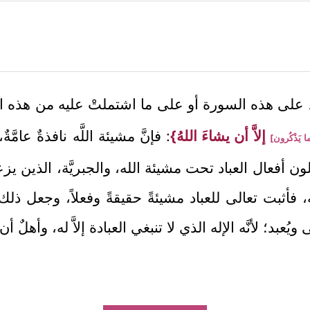
عود على هذه السورة أو على ما اشتملتْ عليه من هذه
إلاَّ أن يشاءَ اللهُ}
: فإنَّ مشيئة اللَّه نافذةٌ عامَّ
ا يَذْكُرون]
دْخِلون أفعال العباد تحت مشيئة الله، والجبريَّة، الذين يز
، فأثبت تعالى للعباد مشيئةً حقيقةً وفعلاً، وجعل ذلك 
ويُعبد؛ لأنَّه الإله الذي لا تنبغي العبادة إلاَّ له، وأهلٌ أن يَ