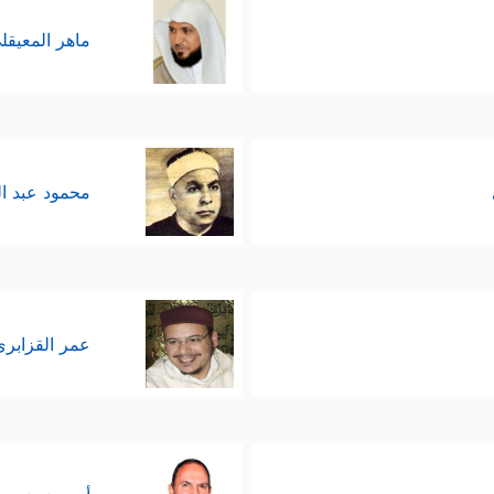
ماهر المعيقل
محمود عبد ا
عمر القزابري