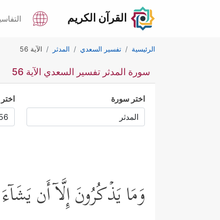
القرآن الكريم
التفاسي
الرئيسية
تفسير السعدي
المدثر
الآية 56
سورة المدثر تفسير السعدي الآية 56
اختر سورة
اختر 
وَمَا یَذۡكُرُونَ إِلَّاۤ أَن یَشَاۤءَ ٱ