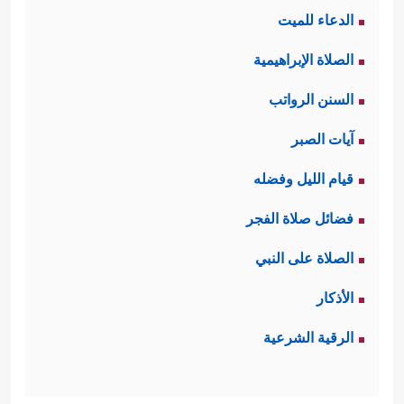
الدعاء للميت
النفس الشريرة بالاستِمرار في فجورها،
الصلاة الإبراهيمية
﴿بَلۡ یُرِیدُ ٱلۡإِنسَـٰنُ
والانغماس في شهواتها
السنن الرواتب
لِیَفۡجُرَ أَمَامَهُۥ
﴿٥﴾
یَسۡـَٔلُ أَیَّانَ یَوۡمُ ٱلۡقِیَـٰمَةِ﴾
.
آيات الصبر
ثالثًا: تعرِضُ السورةُ مَشاهِدَ من ذلك
قيام الليل وفضله
اليوم الرهيب، مَشاهِدَ مما يصيب الأفلاك
فضائل صلاة الفجر
العلويّة وانقلاب نظامها، ومَشاهِد من
الصلاة على النبي
﴿فَإِذَا بَرِقَ
صدمة الإنسان وذهوله وحيرته
الأذكار
ٱلۡبَصَرُ
﴿٧﴾
وَخَسَفَ ٱلۡقَمَرُ
﴿٨﴾
وَجُمِعَ ٱلشَّمۡسُ
الرقية الشرعية
وَٱلۡقَمَرُ
﴿٩﴾
یَقُولُ ٱلۡإِنسَـٰنُ یَوۡمَىِٕذٍ أَیۡنَ ٱلۡمَفَرُّ
﴿١٠﴾
.