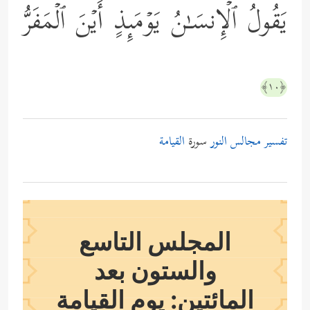
یَقُولُ ٱلۡإِنسَـٰنُ یَوۡمَىِٕذٍ أَیۡنَ ٱلۡمَفَرُّ
﴿١٠﴾
تفسير مجالس النور
سورة
القيامة
المجلس التاسع
والستون بعد
المائتين: يوم القيامة