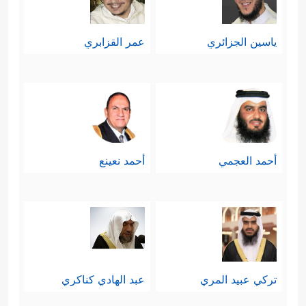
تفاوت فيها الناس بحسب إيمانهم
ياسين الجزائري
عمر القزابري
﴿كَلَّا بَلۡ
وحضور هذا الإيمان في قلوبهم
تُحِبُّونَ ٱلۡعَاجِلَةَ
﴿٢٠﴾
وَتَذَرُونَ ٱلۡـَٔاخِرَةَ﴾
فالناس
يُفضِّلون الشيء العاجل ولو كان زهيدًا
على الآجل ولو كان ثمينًا، ومِن ثَمَّ
أحمد العجمي
أحمد نعينع
يميلون إلى الدنيا العاجلة أكثر من الدار
الآخرة، وأمّا الكافر فهو الذي يذَر الآخرة
بالكليّة، وينكَبُّ على الدنيا بالكليَّة أيضًا.
سابعًا: تُقسِّم ال
سورة الناس
في ذلك
تركي عبيد المري
عبد الهادي كناكري
اليوم بحسب نتائج أعمالهم على