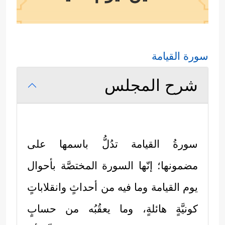
سورة القيامة
شرح المجلس
سورةُ القيامة تدُلُّ باسمها على
مضمونها؛ إنّها السورة المختصَّة بأحوال
يوم القيامة وما فيه من أحداثٍ وانقلاباتٍ
كونيَّةٍ هائلةٍ، وما يعقُبُه من حسابٍ