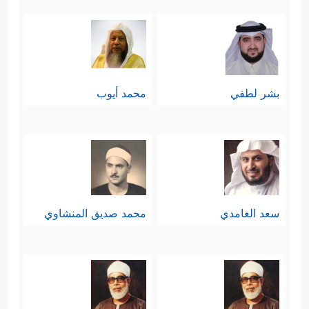
قسمين: ناجٍ مُستبشر، وهالِك مُستحسِر
﴿وُجُوهࣱ یَوۡمَىِٕذࣲ نَّاضِرَةٌ
﴿٢٢﴾
إِلَىٰ رَبِّهَا نَاظِرَةࣱ
﴿٢٣﴾
وَوُجُوهࣱ یَوۡمَىِٕذِۭ بَاسِرَةࣱ
﴿٢٤﴾
تَظُنُّ أَن یُفۡعَلَ بِهَا
بشر لطفي
محمد أيوب
فَاقِرَةࣱ﴾
.
ثامنًا: تنقل السورة مشهدًا من مشاهد
الاحتضار عند دنوِّ الأجل واقتراب الرحيل،
وهو المشهد المعهود في كلِّ يومٍ وإن
سعد الغامدي
محمد صديق المنشاوي
﴿كَلَّاۤ إِذَا بَلَغَتِ
كان الناس عنه غافلين
ٱلتَّرَاقِیَ
﴿٢٦﴾
وَقِیلَ مَنۡۜ رَاقࣲ
﴿٢٧﴾
وَظَنَّ أَنَّهُ ٱلۡفِرَاقُ
﴿٢٨﴾
وَٱلۡتَفَّتِ ٱلسَّاقُ بِٱلسَّاقِ
﴿٢٩﴾
إِلَىٰ رَبِّكَ