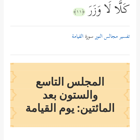
كَلَّا لَا وَزَرَ
﴿١١﴾
تفسير مجالس النور
سورة
القيامة
المجلس التاسع
والستون بعد
المائتين: يوم القيامة