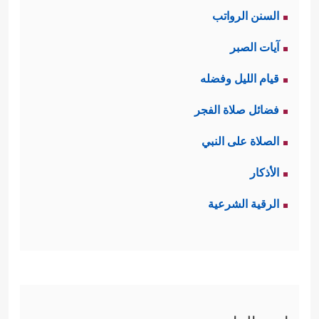
السنن الرواتب
لِیَفۡجُرَ أَمَامَهُۥ
﴿٥﴾
یَسۡـَٔلُ أَیَّانَ یَوۡمُ ٱلۡقِیَـٰمَةِ﴾
.
آيات الصبر
ثالثًا: تعرِضُ السورةُ مَشاهِدَ من ذلك
قيام الليل وفضله
اليوم الرهيب، مَشاهِدَ مما يصيب الأفلاك
فضائل صلاة الفجر
العلويّة وانقلاب نظامها، ومَشاهِد من
الصلاة على النبي
﴿فَإِذَا بَرِقَ
صدمة الإنسان وذهوله وحيرته
الأذكار
ٱلۡبَصَرُ
﴿٧﴾
وَخَسَفَ ٱلۡقَمَرُ
﴿٨﴾
وَجُمِعَ ٱلشَّمۡسُ
الرقية الشرعية
وَٱلۡقَمَرُ
﴿٩﴾
یَقُولُ ٱلۡإِنسَـٰنُ یَوۡمَىِٕذٍ أَیۡنَ ٱلۡمَفَرُّ
﴿١٠﴾
كَلَّا لَا وَزَرَ
﴿١١﴾
إِلَىٰ رَبِّكَ یَوۡمَىِٕذٍ ٱلۡمُسۡتَقَرُّ﴾
.
رابعًا: تؤكِّد السورة أنّ ذلك اليوم هو يوم
الحساب، الذي يرى فيه الإنسان صحيفته