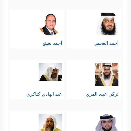
تُحِبُّونَ ٱلۡعَاجِلَةَ
﴿٢٠﴾
وَتَذَرُونَ ٱلۡـَٔاخِرَةَ﴾
فالناس
يُفضِّلون الشيء العاجل ولو كان زهيدًا
على الآجل ولو كان ثمينًا، ومِن ثَمَّ
أحمد العجمي
أحمد نعينع
يميلون إلى الدنيا العاجلة أكثر من الدار
الآخرة، وأمّا الكافر فهو الذي يذَر الآخرة
بالكليّة، وينكَبُّ على الدنيا بالكليَّة أيضًا.
سابعًا: تُقسِّم ال
سورة الناس
في ذلك
تركي عبيد المري
عبد الهادي كناكري
اليوم بحسب نتائج أعمالهم على
قسمين: ناجٍ مُستبشر، وهالِك مُستحسِر
﴿وُجُوهࣱ یَوۡمَىِٕذࣲ نَّاضِرَةٌ
﴿٢٢﴾
إِلَىٰ رَبِّهَا نَاظِرَةࣱ
﴿٢٣﴾