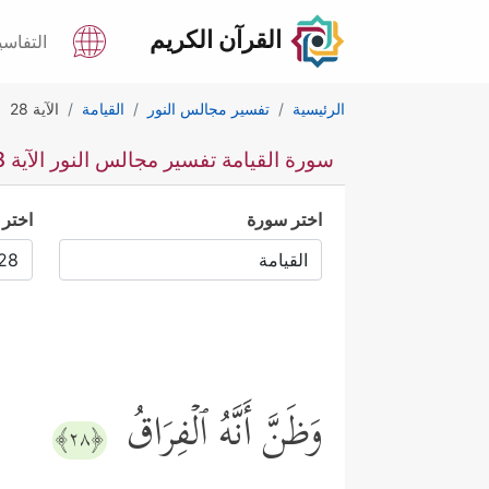
القرآن الكريم
التفاسي
الرئيسية
تفسير مجالس النور
القيامة
الآية 28
سورة القيامة تفسير مجالس النور الآية 28
اختر سورة
اختر 
وَظَنَّ أَنَّهُ ٱلۡفِرَاقُ
﴿٢٨﴾