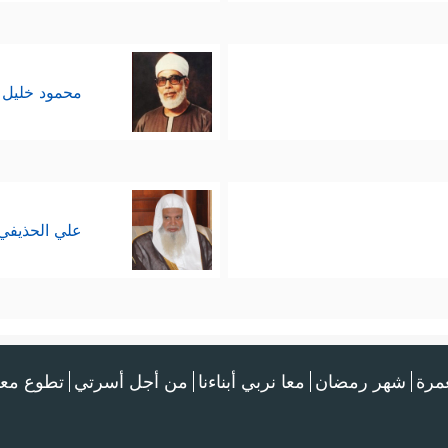
محمود خليل 
علي الحذيفي
عمرة
شهر رمضان
معا نربي أبناءنا
من أجل أسرتي
تطوع معن