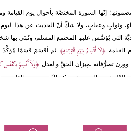
مونها؛ إنّها السورة المختصَّة بأحوال يوم القيامة وما 
ءٍ، وثوابٍ وعقابٍ، ولا شكّ أنّ الحديث عن هذا اليوم ل
َة التي يُؤسَّس عليها المجتمع المسلم، وتُبنَى بها شخصي
﴿لَاۤ أُقۡسِمُ بِیَوۡمِ ٱلۡقِیَـٰمَةِ﴾
يوم القيامة
ثم أقسَمَ قسَمًا مُؤكَّدًا 
﴿وَلَاۤ أُقۡسِمُ بِٱلنَّفۡسِ ٱللّ
وزن تصرُّفاته بمِيزان الحقِّ والعدل
َفسَ اللوَّامةَ هي التي تنتفع بذِكر الآخرة، وهي القادر
كَّدَت السورةُ عقيدةَ البعث، وأجابَت الإنسانَ عن تساؤل
ُۥ﴾
مُبيِّنة أنّ الدافع لإنكار الآخرة هو رغبة النفس 
.