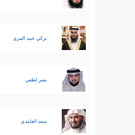
تركي عبيد المري
بشر لطفي
سعد الغامدي