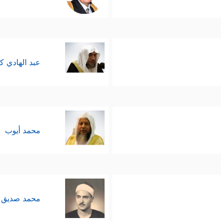
عبد الهادي ك
محمد أيوب
محمد صديق 