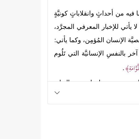
فيه من أحداثٍ وانقلاباتٍ كونيَّةٍ
ا يأتي للإخبار المعرفي المجرَّد،
َّة الإنسان المُؤمِن، وكما يأتي:
آخر بالنفسِ الإنسانيَّة التي تَلُوم
َوَّامَةِ﴾
.
ة على تصحيح مسارها، وهي بالنهاية
﴿أَیَحۡسَبُ ٱلۡإِنسَـٰنُ أَلَّن نَّجۡمَعَ عِظَامَهُۥ
ه:
الشريرة بالاستِمرار في فجورها،