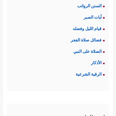
السنن الرواتب
لِیَفۡجُرَ أَمَامَهُۥ
﴿٥﴾
یَسۡـَٔلُ أَیَّانَ یَوۡمُ ٱلۡقِیَـٰمَةِ﴾
.
آيات الصبر
ثالثًا: تعرِضُ السورةُ مَشاهِدَ من ذلك
قيام الليل وفضله
اليوم الرهيب، مَشاهِدَ مما يصيب الأفلاك
فضائل صلاة الفجر
العلويّة وانقلاب نظامها، ومَشاهِد من
الصلاة على النبي
﴿فَإِذَا بَرِقَ
صدمة الإنسان وذهوله وحيرته
الأذكار
ٱلۡبَصَرُ
﴿٧﴾
وَخَسَفَ ٱلۡقَمَرُ
﴿٨﴾
وَجُمِعَ ٱلشَّمۡسُ
الرقية الشرعية
وَٱلۡقَمَرُ
﴿٩﴾
یَقُولُ ٱلۡإِنسَـٰنُ یَوۡمَىِٕذٍ أَیۡنَ ٱلۡمَفَرُّ
﴿١٠﴾
كَلَّا لَا وَزَرَ
﴿١١﴾
إِلَىٰ رَبِّكَ یَوۡمَىِٕذٍ ٱلۡمُسۡتَقَرُّ﴾
.
رابعًا: تؤكِّد السورة أنّ ذلك اليوم هو يوم
الحساب، الذي يرى فيه الإنسان صحيفته