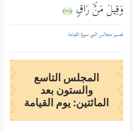
وَقِیلَ مَنۡۜ رَاقࣲ
﴿٢٧﴾
تفسير مجالس النور
سورة
القيامة
المجلس التاسع
والستون بعد
المائتين: يوم القيامة