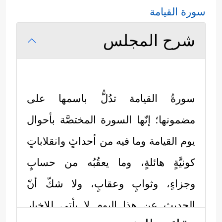
سورة القيامة
شرح المجلس
سورةُ القيامة تدُلُّ باسمها على
مضمونها؛ إنّها السورة المختصَّة بأحوال
يوم القيامة وما فيه من أحداثٍ وانقلاباتٍ
كونيَّةٍ هائلةٍ، وما يعقُبُه من حسابٍ
وجزاءٍ، وثوابٍ وعقابٍ، ولا شكّ أنّ
الحديث عن هذا اليوم لا يأتي للإخبار