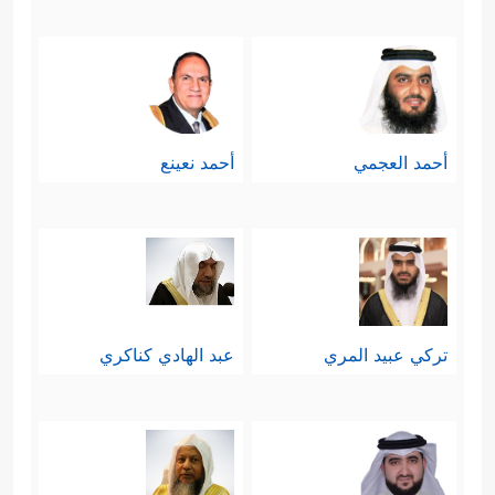
تُحِبُّونَ ٱلۡعَاجِلَةَ
﴿٢٠﴾
وَتَذَرُونَ ٱلۡـَٔاخِرَةَ﴾
فالناس
يُفضِّلون الشيء العاجل ولو كان زهيدًا
على الآجل ولو كان ثمينًا، ومِن ثَمَّ
أحمد العجمي
أحمد نعينع
يميلون إلى الدنيا العاجلة أكثر من الدار
الآخرة، وأمّا الكافر فهو الذي يذَر الآخرة
بالكليّة، وينكَبُّ على الدنيا بالكليَّة أيضًا.
سابعًا: تُقسِّم ال
سورة الناس
في ذلك
تركي عبيد المري
عبد الهادي كناكري
اليوم بحسب نتائج أعمالهم على
قسمين: ناجٍ مُستبشر، وهالِك مُستحسِر
﴿وُجُوهࣱ یَوۡمَىِٕذࣲ نَّاضِرَةٌ
﴿٢٢﴾
إِلَىٰ رَبِّهَا نَاظِرَةࣱ
﴿٢٣﴾