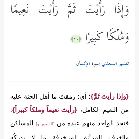
وَإِذَا رَأَیۡتَ ثَمَّ رَأَیۡتَ نَعِیمࣰا
وَمُلۡكࣰا كَبِیرًا
﴿٢٠﴾
تفسير السعدي
سورة
الإنسان
{وإذا رأيتَ ثَمَّ}
؛ أي: رمقتَ ما أهل الجنة عليه
من النعيم الكامل،
{رأيتَ نعيماً وملكاً كبيراً}
:
فتجد الواحد منهم عنده من
المساكن
[القصور و]
والغرف المزيَّنة المزخرفة ما لا يدرِكُه