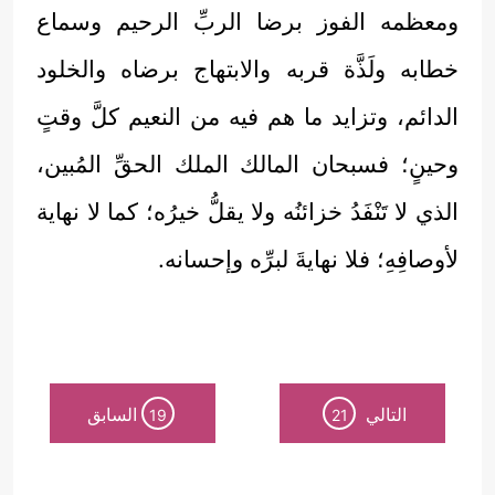
ومعظمه الفوز برضا الربِّ الرحيم وسماع
خطابه ولَذَّة قربه والابتهاج برضاه والخلود
الدائم، وتزايد ما هم فيه من النعيم كلَّ وقتٍ
وحينٍ؛ فسبحان المالك الملك الحقِّ المُبين،
الذي لا تَنْفَدُ خزائنُه ولا يقلُّ خيرُه؛ كما لا نهاية
لأوصافِهِ؛ فلا نهايةَ لبرِّه وإحسانه.
التالي
السابق
19
21