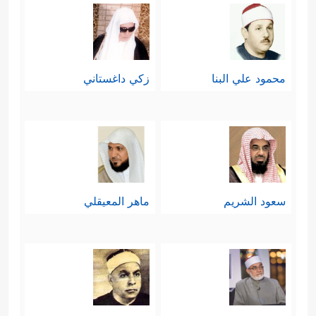
محمود علي البنا
زكي داغستاني
سعود الشريم
ماهر المعيقلي