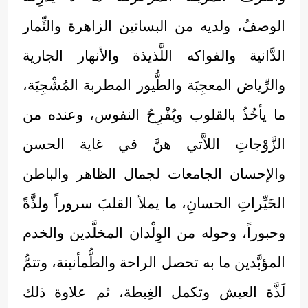
الوصفُ، ولديه من البساتين الزاهرة والثِّمار
الدَّانية والفواكه اللَّذيذة والأنهار الجارية
والرِّياض المعجِبَة والطُّيور المطربة المُشْجِيَة،
ما يأخُذُ بالقلوب ويُفْرِحُ النفوس، وعنده من
الزَّوْجاتِ اللاَّتي هنَّ في غاية الحسن
والإحسان الجامعات لجمال الظاهر والباطن
الخَيِّراتِ الحسانِ، ما يملأ القلبَ سروراً ولذَّةً
وحبوراً، وحوله من الوِلْدان المخلَّدين والخدم
المؤبَّدين ما به تحصل الراحة والطُّمأنينة، وتتمُّ
لَذَّة العيش وتكمل الغِبطة، ثم علاوة ذلك