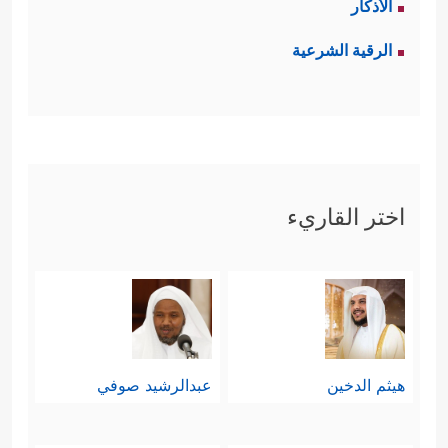
الأذكار
الرقية الشرعية
اختر القاريء
هيثم الدخين
عبدالرشيد صوفي