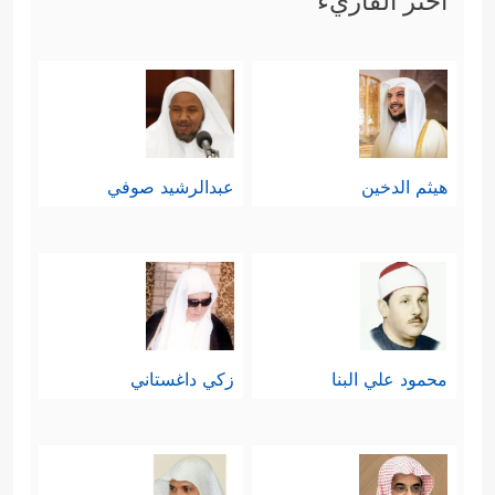
اختر القاريء
هيثم الدخين
عبدالرشيد صوفي
محمود علي البنا
زكي داغستاني