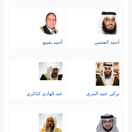
أحمد العجمي
أحمد نعينع
تركي عبيد المري
عبد الهادي كناكري