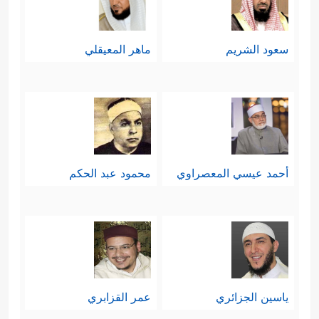
سعود الشريم
ماهر المعيقلي
أحمد عيسي المعصراوي
محمود عبد الحكم
ياسين الجزائري
عمر القزابري