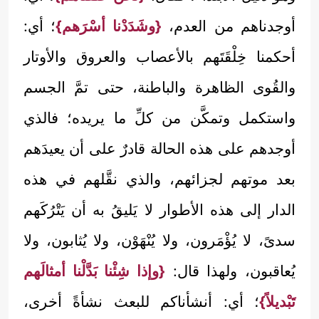
أوجدناهم من العدم،
{وشَدَدْنا أسْرَهم}
؛ أي:
أحكمنا خِلْقَتَهم بالأعصاب والعروق والأوتار
والقُوى الظاهرة والباطنة، حتى تمَّ الجسم
واستكمل وتمكَّن من كلِّ ما يريده؛ فالذي
أوجدهم على هذه الحالة قادرٌ على أن يعيدَهم
بعد موتهم لجزائهم، والذي نقَّلهم في هذه
الدار إلى هذه الأطوار لا يَليقُ به أن يَتْرُكَهم
سدىً، لا يُؤْمَرون، ولا يُنْهَوْن، ولا يُثابون، ولا
يُعاقبون، ولهذا قال:
{وإذا شِئْنا بَدَّلْنا أمثالَهم
تَبْديلاً}
؛ أي: أنشأناكم للبعث نشأةً أخرى،