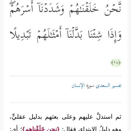
نَّحۡنُ خَلَقۡنَـٰهُمۡ وَشَدَدۡنَاۤ أَسۡرَهُمۡۖ
وَإِذَا شِئۡنَا بَدَّلۡنَاۤ أَمۡثَـٰلَهُمۡ تَبۡدِیلًا
﴿٢٨﴾
تفسير السعدي
سورة
الإنسان
ثم استدلَّ عليهم وعلى بعثهم بدليل عقليٍّ،
وهو دليلُ الابتداء، فقال:
{نحن خَلَقْناهم}
؛ أي: