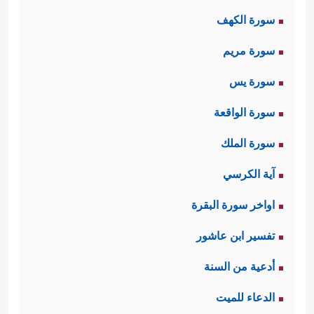
﴿وَٱلۡمُرۡسَلَـٰتِ
سورة الكهف
عُرۡفࣰا
﴿١﴾
فَٱلۡعَـٰصِفَـٰتِ عَصۡفࣰا
﴿٢﴾
وَٱلنَّـٰشِرَ ٰ⁠تِ نَشۡرࣰا
سورة مريم
﴿٣﴾
فَٱلۡفَـٰرِقَـٰتِ فَرۡقࣰا
﴿٤﴾
فَٱلۡمُلۡقِیَـٰتِ ذِكۡرًا
﴿٥﴾
سورة يس
عُذۡرًا أَوۡ نُذۡرًا﴾
.
سورة الواقعة
وهنا نُكتةٌ لطيفةٌ، وهي أنّ اقتران القَسَم
سورة الملك
بالملائكة بالقَسَم بالرياح يُشير إلى ما
آية الكرسي
بينهما من الشَّبَه في السرعة واللطافة،
اواخر سورة البقرة
ومن حيث إنّ الرياح تحمِل الماء الذي
تفسير ابن عاشور
تحيَا به الأرض، وتحمِل الصواعق
أدعية من السنة
المُهلِكة، فكذلك الملائكة التي تنزِل بهذا
الدعاء للميت
الوحي رحمةً للمؤمنين، وعذابًا