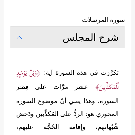
سورة المرسلات
شرح المجلس
﴿وَیۡلࣱ یَوۡمَىِٕذࣲ
تكرَّرَت في هذه السورة آية:
لِّلۡمُكَذِّبِینَ﴾
عشر مرَّات على قِصَر
السورة، وهذا يعني أنّ موضوع السورة
المحوري هو: الردُّ على المُكذِّبين ودَحض
شُبُهاتهم، وإقامة الحُجَّة عليهم،