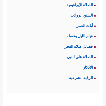
الصلاة الإبراهيمية
للمكذّبين، والله أعلم.
السنن الرواتب
ثانيًا: أما جواب القسَم فكان تأكيد اليوم
آيات الصبر
﴿إِنَّمَا تُوعَدُونَ لَوَ ٰ⁠قِعࣱ﴾
الآخر وأنّه آتٍ لا محالة
قيام الليل وفضله
وفي ذلك اليوم سينقَلِب هذا النظام
فضائل صلاة الفجر
الكوني، وتتغيّر أحوال هذه الأفلاك
الصلاة على النبي
﴿فَإِذَا ٱلنُّجُومُ طُمِسَتۡ
﴿٨﴾
وَإِذَا
والموجودات
الأذكار
ٱلسَّمَاۤءُ فُرِجَتۡ
﴿٩﴾
وَإِذَا ٱلۡجِبَالُ نُسِفَتۡ﴾
وفي
الرقية الشرعية
ذلك اليوم سيَحِينُ وقت الفصل بين
﴿وَإِذَا
الرسل وبين أقوامهم التي كذّبَتْهم
ٱلرُّسُلُ أُقِّتَتۡ
﴿١١﴾
لِأَیِّ یَوۡمٍ أُجِّلَتۡ
﴿١٢﴾
لِیَوۡمِ