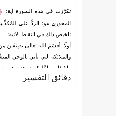
﴿وَ
تكرَّرَت في هذه السورة آية:
المحوري هو: الردُّ على المُكذِّ
تلخيص ذلك في النقاط الآتية:
أولًا: أقسَمَ الله تعالى بصِنفَين م
والملائكة التي تأتي بالوحي المنشُ
والإنذار، ولمَّا كانت هذه هي صف
دقائق التفسير
فَٱلۡعَـٰصِفَـٰتِ عَصۡفࣰا
﴿٢﴾
وَٱلنَّـٰشِرَ ٰ⁠تِ نَشۡرࣰا
٣﴾
وهنا نُكتةٌ لطيفةٌ، وهي أنّ اقتران
ومن حيث إنّ الرياح تحمِل الماء ا
رحمةً للمؤمنين، وعذابًا للمكذّبين،