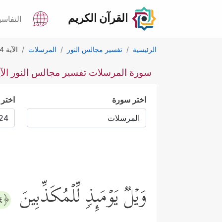
القرآن الكريم
التفاسي
الرئيسية
تفسير مجالس النور
المرسلات
الآية 24
سورة المرسلات تفسير مجالس النور الآية 
اختر سورة
اختر 
وَیۡلࣱ یَوۡمَىِٕذࣲ لِّلۡمُكَذِّبِینَ
﴿٢٤﴾