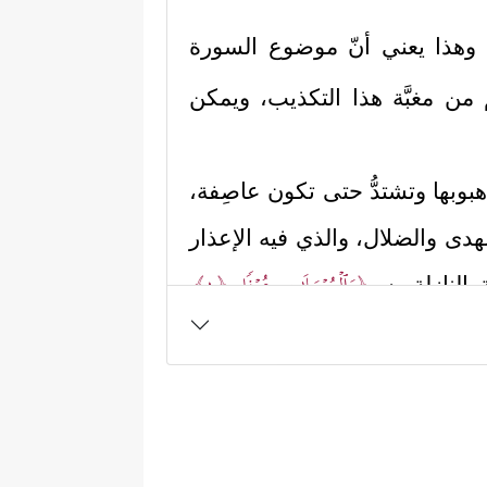
وهذا يعني أنّ موضوع السورة
م من مغبَّة هذا التكذيب، ويمكن
في هبوبها وتشتدُّ حتى تكون عاصِفة،
الهدى والضلال، والذي فيه الإعذار
﴿وَٱلۡمُرۡسَلَـٰتِ عُرۡفࣰا
﴿١﴾
 النازلة به
ا من الشَّبَه في السرعة واللطافة،
 الملائكة التي تنزِل بهذا الوحي