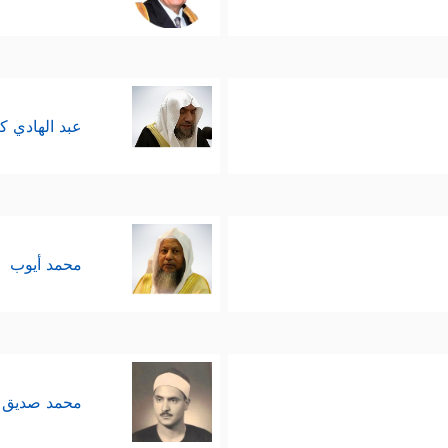
عبد الهادي ك
محمد أيوب
محمد صديق 