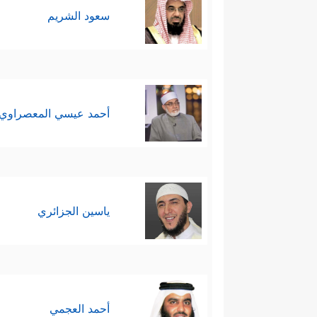
یُؤۡمِنُونَ﴾
.
سعود الشريم
أحمد عيسي المعصراوي
ياسين الجزائري
أحمد العجمي