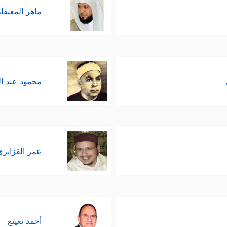
ماهر المعيقل
محمود عبد ا
عمر القزابري
أحمد نعينع