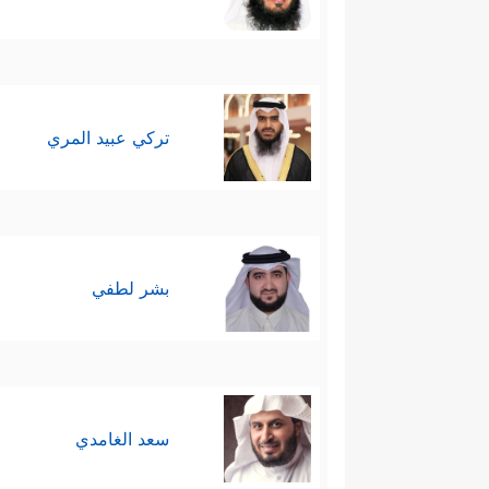
تركي عبيد المري
بشر لطفي
سعد الغامدي