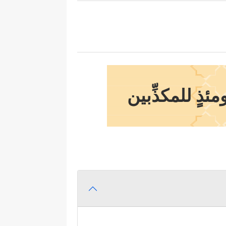
ذٍ للمكذِّبين