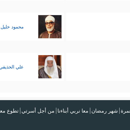
محمود خليل 
علي الحذيفي
عمرة
شهر رمضان
معا نربي أبناءنا
من أجل أسرتي
تطوع معن