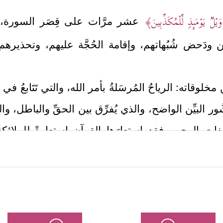
یۡلࣱ یَوۡمَىِٕذࣲ لِّلۡمُكَذِّبِینَ﴾
عشر مرَّات على قِصَر السورة، 
بين ودَحض شُبُهاتهم، وإقامة الحُجَّة عليهم، وتحذيره
ن مخلوقاته: الرياحُ المُرسَلةُ بأمر الله، والتي تَتَابعُ 
ور البيِّن الواضح، والذي يُفرِّق بين الحقِّ والباطل، و
ات الوحي، فقد استعارَها القرآن استِعارةً للملائكة
﴿
فَٱلۡفَـٰرِقَـٰتِ فَرۡقࣰا
﴿٤﴾
فَٱلۡمُلۡقِیَـٰتِ ذِكۡرًا
﴿٥﴾
عُذۡرًا أَوۡ نُذۡرًا﴾
.
 القَسَم بالملائكة بالقَسَم بالرياح يُشير إلى ما بينهم
لذي تحيَا به الأرض، وتحمِل الصواعق المُهلِكة، فكذلك
 والله أعلم.