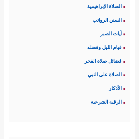
الصلاة الإبراهيمية
للمكذّبين، والله أعلم.
السنن الرواتب
ثانيًا: أما جواب القسَم فكان تأكيد اليوم
آيات الصبر
﴿إِنَّمَا تُوعَدُونَ لَوَ ٰ⁠قِعࣱ﴾
الآخر وأنّه آتٍ لا محالة
قيام الليل وفضله
وفي ذلك اليوم سينقَلِب هذا النظام
فضائل صلاة الفجر
الكوني، وتتغيّر أحوال هذه الأفلاك
الصلاة على النبي
﴿فَإِذَا ٱلنُّجُومُ طُمِسَتۡ
﴿٨﴾
وَإِذَا
والموجودات
الأذكار
ٱلسَّمَاۤءُ فُرِجَتۡ
﴿٩﴾
وَإِذَا ٱلۡجِبَالُ نُسِفَتۡ﴾
وفي
الرقية الشرعية
ذلك اليوم سيَحِينُ وقت الفصل بين
﴿وَإِذَا
الرسل وبين أقوامهم التي كذّبَتْهم
ٱلرُّسُلُ أُقِّتَتۡ
﴿١١﴾
لِأَیِّ یَوۡمٍ أُجِّلَتۡ
﴿١٢﴾
لِیَوۡمِ