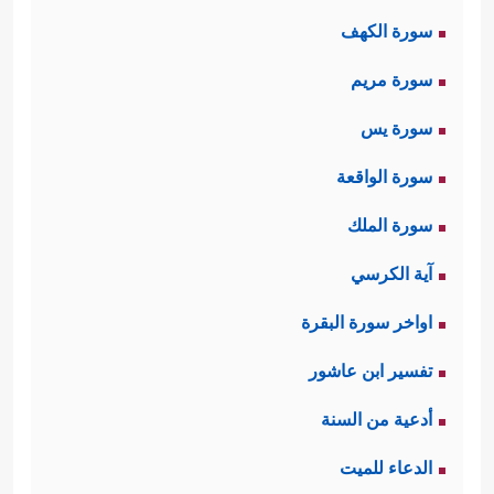
﴿وَٱلۡمُرۡسَلَـٰتِ
سورة الكهف
عُرۡفࣰا
﴿١﴾
فَٱلۡعَـٰصِفَـٰتِ عَصۡفࣰا
﴿٢﴾
وَٱلنَّـٰشِرَ ٰ⁠تِ نَشۡرࣰا
سورة مريم
﴿٣﴾
فَٱلۡفَـٰرِقَـٰتِ فَرۡقࣰا
﴿٤﴾
فَٱلۡمُلۡقِیَـٰتِ ذِكۡرًا
﴿٥﴾
سورة يس
عُذۡرًا أَوۡ نُذۡرًا﴾
.
سورة الواقعة
وهنا نُكتةٌ لطيفةٌ، وهي أنّ اقتران القَسَم
سورة الملك
بالملائكة بالقَسَم بالرياح يُشير إلى ما
آية الكرسي
بينهما من الشَّبَه في السرعة واللطافة،
اواخر سورة البقرة
ومن حيث إنّ الرياح تحمِل الماء الذي
تفسير ابن عاشور
تحيَا به الأرض، وتحمِل الصواعق
أدعية من السنة
المُهلِكة، فكذلك الملائكة التي تنزِل بهذا
الدعاء للميت
الوحي رحمةً للمؤمنين، وعذابًا