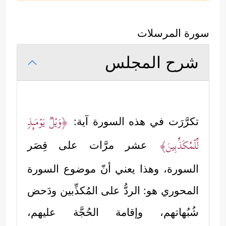
سورة المرسلات
شرح المجلس
﴿وَیۡلࣱ یَوۡمَىِٕذࣲ
تكرَّرَت في هذه السورة آية:
لِّلۡمُكَذِّبِینَ﴾
عشر مرَّات على قِصَر
السورة، وهذا يعني أنّ موضوع السورة
المحوري هو: الردُّ على المُكذِّبين ودَحض
شُبُهاتهم، وإقامة الحُجَّة عليهم،