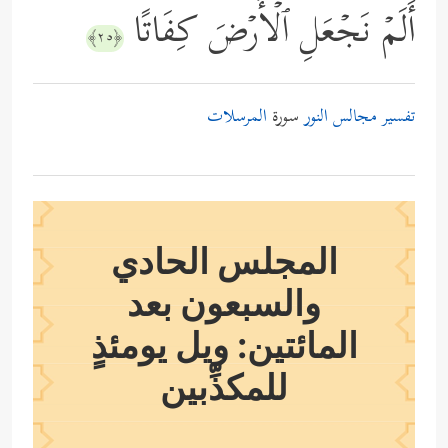
أَلَمۡ نَجۡعَلِ ٱلۡأَرۡضَ كِفَاتًا
﴿٢٥﴾
تفسير مجالس النور
سورة
المرسلات
المجلس الحادي
والسبعون بعد
المائتين: ويل يومئذٍ
للمكذِّبين