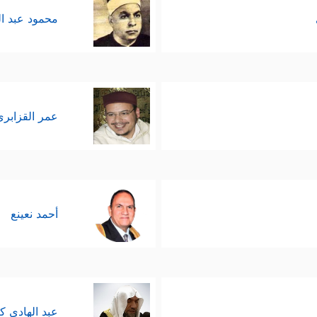
محمود عبد ا
عمر القزابري
أحمد نعينع
عبد الهادي ك