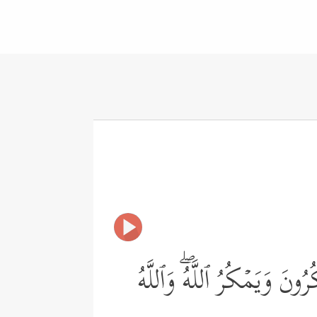
ونَ وَیَمۡكُرُ ٱللَّهُۖ وَٱللَّهُ