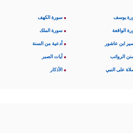
رة يوسف
سورة الكهف
ة الواقعة
سورة الملك
ير ابن عاشور
أدعية من السنة
نن الرواتب
آيات الصبر
لاة على النبي
الأذكار