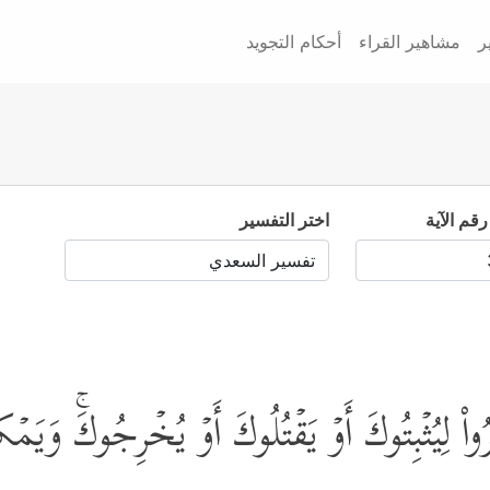
ر
مشاهير القراء
أحكام التجويد
رقم الآية
اختر التفسير
 لِیُثۡبِتُوكَ أَوۡ یَقۡتُلُوكَ أَوۡ یُخۡرِجُوكَۚ وَیَمۡكُرُ