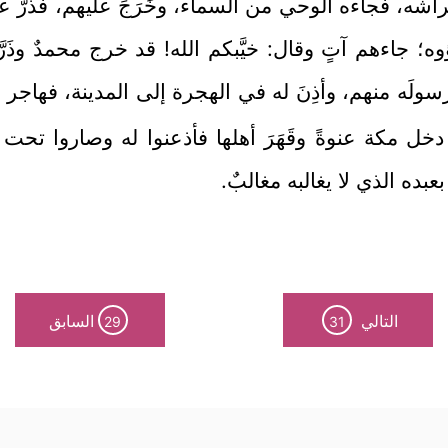
فراشه، فجاءه الوحي من السماء، وخَرَجَ عليهم، فَذَر
ه؛ جاءهم آتٍ وقال: خيَّبكم الله! قد خرج محمدٌ وذَر
ولَه منهم، وأذِنَ له في الهجرة إلى المدينة، فهاجر إلي
خل مكة عنوةً وقَهَرَ أهلها فأذعنوا له وصاروا تحت
ده الذي لا يغالبه مغالبٌ.
التالي
السابق
29
31