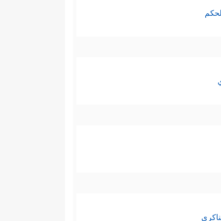
لحكم
ناكري