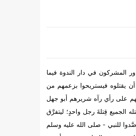
ر المشركون في دار الندوة فيما
ما أن يقتلوه فيستريحوا بزعمهم من
رأيُهم على رأي رآه شريرهم أبو جهل
 الجميع قِتلةَ رجل واحدٍ؛ ليتفرَّق
صَّدوا للنبي - صلى الله عليه وسلم