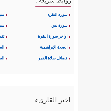
روابط سريعة :
سورة البقرة
سو
سورة يس
سور
اواخر سورة البقرة
تفس
الصلاة الإبراهيمية
الس
فضائل صلاة الفجر
الص
اختر القاريء