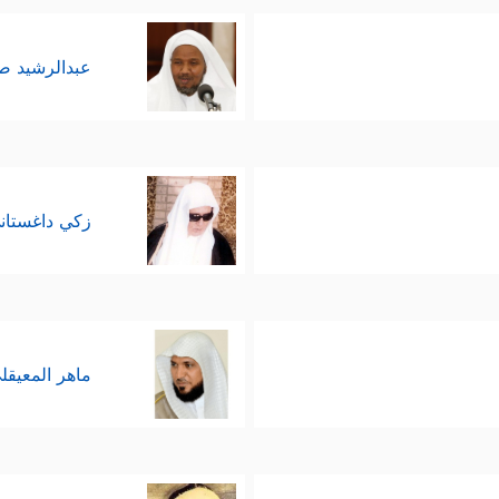
عبدالرشيد 
زكي داغستان
ماهر المعيقل