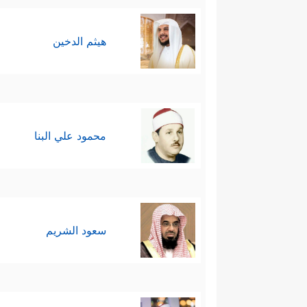
هيثم الدخين
محمود علي البنا
سعود الشريم