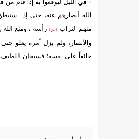
- في الليل ليوقعوا به إذا قام من 
الله أبصارهم عنه، حتى إذا استبطؤو
منهم التراب
رأسه ، ومنع الله رس
[عن]
والأنصار، ولم يزل أمره يعلو حتى د
خائفاً على نفسه؛ فسبحان اللطيف بعب