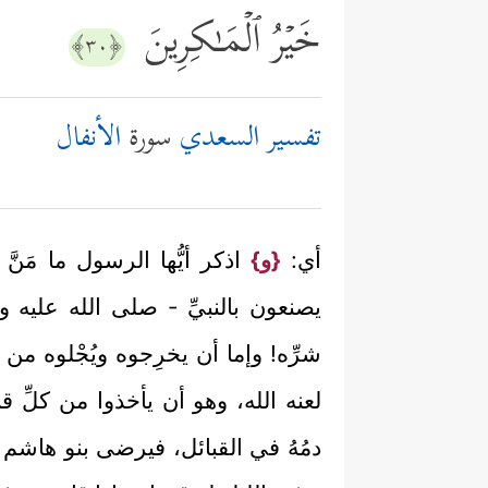
خَیۡرُ ٱلۡمَـٰكِرِینَ
﴿٣٠﴾
تفسير السعدي
سورة
الأنفال
أي:
{و}
اذكر أيُّها الرسول ما مَنّ
يصنعون بالنبيِّ - صلى الله عليه و
شرِّه! وإما أن يخرِجوه ويُجْلوه من
لعنه الله، وهو أن يأخذوا من كلِّ قب
دمُهُ في القبائل، فيرضى بنو هاشم ث