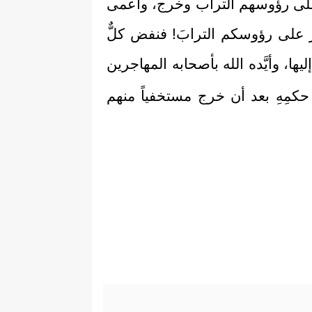
َّ على رؤوسهم التراب وخرج، وأعمى
َّ على رؤوسكم الترابَ! فنفض كلٌّ
ها، وأيَّده الله بأصحابه المهاجرين
 حكمِهِ بعد أن خرج مستخفياً منهم