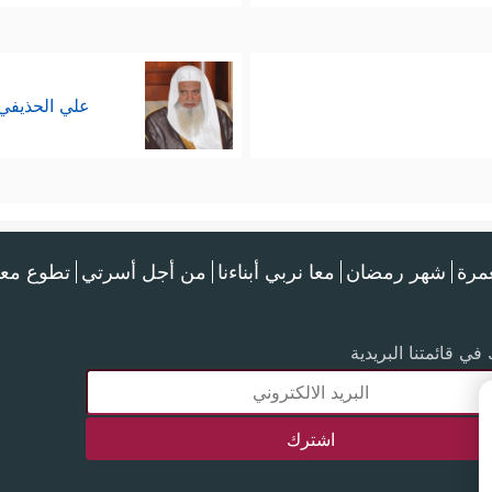
علي الحذيفي
عمرة
شهر رمضان
معا نربي أبناءنا
من أجل أسرتي
تطوع معن
في قائمتنا البريدية