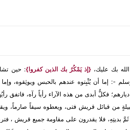
َ الله بك عليك،
{إذ يَمْكُرُ بك الذين كفروا}
: حين تشاو
سلم -: إما أن يُثْبِتوه عندهم بالحبس ويوثِقوه، وإ
 ديارهم؛ فكلٌّ أبدى من هذه الآراء رأياً رآه، فاتفق 
يلةٍ من قبائل قريش فتى، ويعطوه سيفاً صارماً، ويقتله
َمَّ بديتِهِ، فلا يقدرون على مقاومة جميع قريش ، فتر